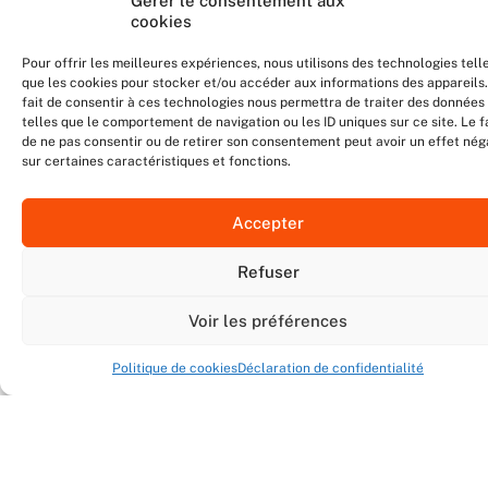
Gérer le consentement aux
cookies
Pour offrir les meilleures expériences, nous utilisons des technologies tell
que les cookies pour stocker et/ou accéder aux informations des appareils.
fait de consentir à ces technologies nous permettra de traiter des données
telles que le comportement de navigation ou les ID uniques sur ce site. Le f
de ne pas consentir ou de retirer son consentement peut avoir un effet nég
sur certaines caractéristiques et fonctions.
Trois jours de spectacle autour du basketball 3×3 en Île-
de-France !
Accepter
8 juillet 2026
Du 10 au 12 juillet, le Stade Léo Lagrange (68 boulevard
Refuser
Poniatowski, 75012 Paris) accueillera...
Voir les préférences
3X3
Politique de cookies
Déclaration de confidentialité
L'ASCENSION-ÉPISODE 2 : ''UN PAS