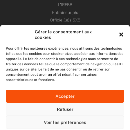
L’IRFBB
Entraîneur(e)s
Officiel(le)s 5X5
Dirigeant(e)s
Gérer le consentement aux
cookies
PATRIMOINE
Pour offrir les meilleures expériences, nous utilisons des technologies
telles que les cookies pour stocker et/ou accéder aux informations des
ANNONCES
appareils. Le fait de consentir à ces technologies nous permettra de
traiter des données telles que le comportement de navigation ou les ID
uniques sur ce site. Le fait de ne pas consentir ou de retirer son
ÉVÉNEMENTS
consentement peut avoir un effet négatif sur certaines
caractéristiques et fonctions.
NOS RÉSEAUX SOCIAUX
Accepter
F
T
I
Y
a
w
n
o
Refuser
c
i
s
u
NOUS CONTACTER
e
t
t
t
MENTIONS LÉGALES
b
t
a
u
Voir les préférences
DONNÉES PERSONNELLES
o
e
g
b