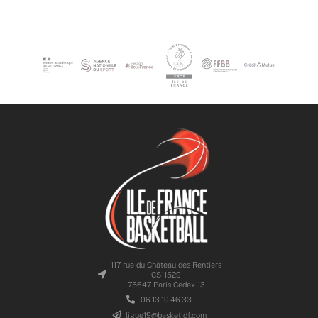
117 rue du Château des Rentiers
CS11529
75647 Paris Cedex 13
06.13.19.46.33
ligue19@basketidf.com