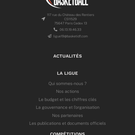
117 rue du Château des Rentiers
CS11529
75647 Paris Cedex 13
06.13.19.46.33
ligue19@basketidf.com
ACTUALITÉS
LA LIGUE
Qui sommes-nous ?
Nos actions
Le budget et les chiffres clés
La gouvernance et l’organisation
Nos partenaires
Les publications et documents officiels
COMPÉTITIONS