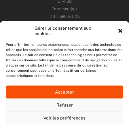
L’IRFBB
Entraîneur(e)s
Officiel(le)s 5X5
Dirigeant(e)s
Gérer le consentement aux
cookies
PATRIMOINE
Pour offrir les meilleures expériences, nous utilisons des technologies
telles que les cookies pour stocker et/ou accéder aux informations des
ANNONCES
appareils. Le fait de consentir à ces technologies nous permettra de
traiter des données telles que le comportement de navigation ou les ID
uniques sur ce site. Le fait de ne pas consentir ou de retirer son
ÉVÉNEMENTS
consentement peut avoir un effet négatif sur certaines
caractéristiques et fonctions.
NOS RÉSEAUX SOCIAUX
Accepter
F
T
I
Y
a
w
n
o
Refuser
c
i
s
u
NOUS CONTACTER
e
t
t
t
MENTIONS LÉGALES
b
t
a
u
Voir les préférences
DONNÉES PERSONNELLES
o
e
g
b