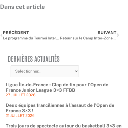
Dans cet article
Précédent
Suiv
PRÉCÉDENT
SUIVANT
Le programme du Tournoi Inter-Comités d’Automne : deux jours pour se distinguer
Retour sur le Camp Inter-Zones U15 à Temple-sur-Lot: Une semaine d’apprentissage et d’évaluation pour les Espoirs franciliens
DERNIÈRES ACTUALITÉS
Ligue Île-de-France : Clap de fin pour l’Open de
France Junior League 3×3 FFBB
27 JUILLET 2026
Deux équipes franciliennes à l’assaut de l’Open de
France 3×3 !
21 JUILLET 2026
Trois jours de spectacle autour du basketball 3×3 en