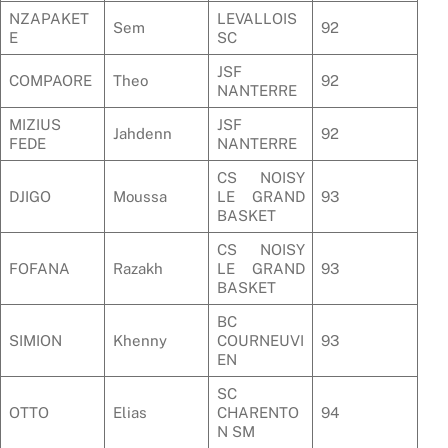
NZAPAKET
LEVALLOIS
Sem
92
E
SC
JSF
COMPAORE
Theo
92
NANTERRE
MIZIUS
JSF
Jahdenn
92
FEDE
NANTERRE
CS NOISY
DJIGO
Moussa
LE GRAND
93
BASKET
CS NOISY
FOFANA
Razakh
LE GRAND
93
BASKET
BC
SIMION
Khenny
COURNEUVI
93
EN
SC
OTTO
Elias
CHARENTO
94
N SM