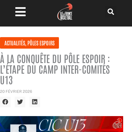
Aller
au
contenu
ACTUALITÉS
,
PÔLES ESPOIRS
À LA CONQUÊTE DU PÔLE ESPOIR :
L’ÉTAPE DU CAMP INTER-COMITÉS
U13
20 FÉVRIER 2026