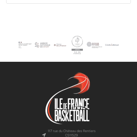
117 rue du Château des Rentiers
CS11529