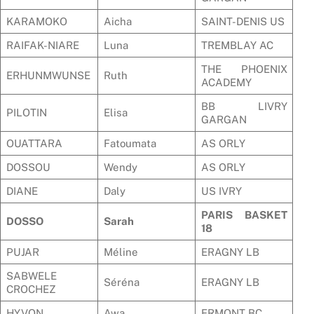
KARAMOKO
Aicha
SAINT-DENIS US
RAIFAK-NIARE
Luna
TREMBLAY AC
THE PHOENIX
ERHUNMWUNSE
Ruth
ACADEMY
BB LIVRY
PILOTIN
Elisa
GARGAN
OUATTARA
Fatoumata
AS ORLY
DOSSOU
Wendy
AS ORLY
DIANE
Daly
US IVRY
PARIS BASKET
DOSSO
Sarah
18
PUJAR
Méline
ERAGNY LB
SABWELE
Séréna
ERAGNY LB
CROCHEZ
HYVON
Awa
ERMONT BC