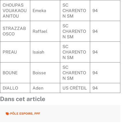
CHOUPAS
SC
VOUAKAOU
Emeka
CHARENTO
94
ANITOU
N SM
SC
STRAZZAB
Raffael
CHARENTO
94
OSCO
N SM
SC
PREAU
Isaiah
CHARENTO
94
N SM
SC
BOUNE
Boisse
CHARENTO
94
N SM
DIALLO
Aden
US CRÉTEIL
94
Dans cet article
PÔLE ESPOIRS
,
PPF
Précédent
Suiv