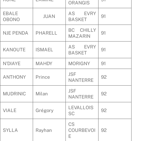
ORANGIS
EBALE
AS EVRY
JUAN
91
OBONO
BASKET
BC CHILLY
NJE PENDA
PHARELL
91
MAZARIN
AS EVRY
KANOUTE
ISMAEL
91
BASKET
N’DIAYE
MAHDY
MORIGNY
91
JSF
ANTHONY
Prince
92
NANTERRE
JSF
MUDRINIC
Milan
92
NANTERRE
LEVALLOIS
VIALE
Grégory
92
SC
CS
SYLLA
Rayhan
COURBEVOI
92
E