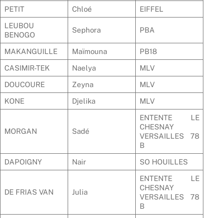
PETIT
Chloé
EIFFEL
LEUBOU
Sephora
PBA
BENOGO
MAKANGUILLE
Maïmouna
PB18
CASIMIR-TEK
Naelya
MLV
DOUCOURE
Zeyna
MLV
KONE
Djelika
MLV
ENTENTE LE
CHESNAY
MORGAN
Sadé
VERSAILLES 78
B
DAPOIGNY
Nair
SO HOUILLES
ENTENTE LE
CHESNAY
DE FRIAS VAN
Julia
VERSAILLES 78
B