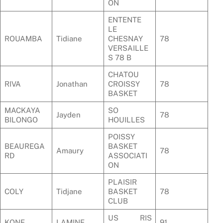
ON
ENTENTE
LE
ROUAMBA
Tidiane
CHESNAY
78
VERSAILLE
S 78 B
CHATOU
RIVA
Jonathan
CROISSY
78
BASKET
MACKAYA
SO
Jayden
78
BILONGO
HOUILLES
POISSY
BEAUREGA
BASKET
Amaury
78
RD
ASSOCIATI
ON
PLAISIR
COLY
Tidjane
BASKET
78
CLUB
US RIS
KONE
LAMINE
91