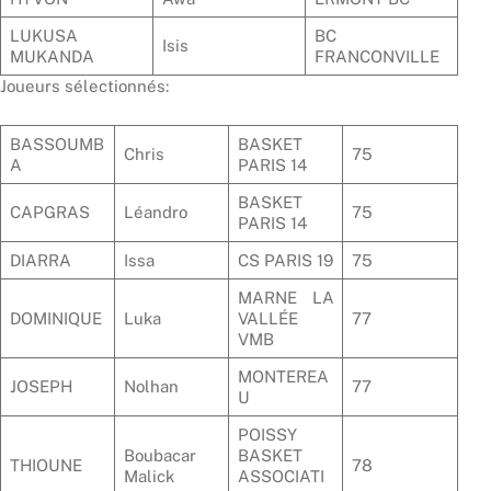
LUKUSA
BC
Isis
MUKANDA
FRANCONVILLE
Joueurs sélectionnés:
BASSOUMB
BASKET
Chris
75
A
PARIS 14
BASKET
CAPGRAS
Léandro
75
PARIS 14
DIARRA
Issa
CS PARIS 19
75
MARNE LA
DOMINIQUE
Luka
VALLÉE
77
VMB
MONTEREA
JOSEPH
Nolhan
77
U
POISSY
Boubacar
BASKET
THIOUNE
78
Malick
ASSOCIATI