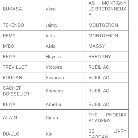
AS MONTIGNY
BUKASA
Vero
LE BRETONNEUX
B
TEKENDO
Jaimy
MONTGERON
REMY
Inés
MONTGERON
M’BO
Aida
MASSY
KEITA
Hayora
BRETIGNY
TREVILLOT
Victoire
RUEIL AC
FOUCAN
Savanah
RUEIL AC
CACHET
Romane
RUEIL AC
BOISSELIER
KEITA
Amélie
RUEIL AC
THE PHOENIX
ALAIN
Djena
ACADEMY
BB LIVRY
DIALLO
Kia
GARGAN