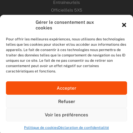
Entraîneur(e)s
Officiel(le)s 5X5
Dirigeant(e)s
Gérer le consentement aux
cookies
PATRIMOINE
Pour offrir les meilleures expériences, nous utilisons des technologies
telles que les cookies pour stocker et/ou accéder aux informations des
ANNONCES
appareils. Le fait de consentir à ces technologies nous permettra de
traiter des données telles que le comportement de navigation ou les ID
uniques sur ce site. Le fait de ne pas consentir ou de retirer son
ÉVÉNEMENTS
consentement peut avoir un effet négatif sur certaines
caractéristiques et fonctions.
NOS RÉSEAUX SOCIAUX
Accepter
F
T
I
Y
a
w
n
o
Refuser
c
i
s
u
NOUS CONTACTER
e
t
t
t
MENTIONS LÉGALES
b
t
a
u
Voir les préférences
DONNÉES PERSONNELLES
o
e
g
b
o
r
r
e
Politique de cookies
Déclaration de confidentialité
2022 - Ligue Ile de France de Basketball