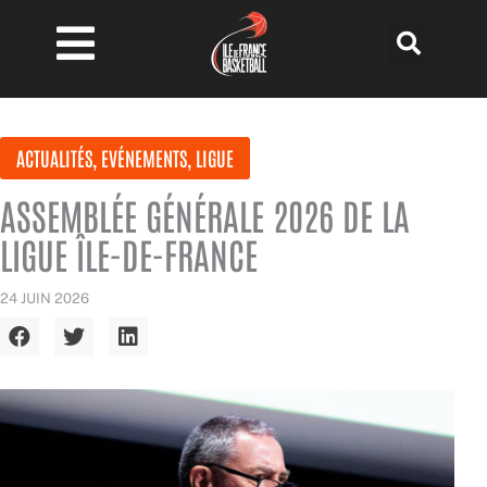
Aller
au
contenu
ACTUALITÉS
,
EVÉNEMENTS
,
LIGUE
ASSEMBLÉE GÉNÉRALE 2026 DE LA
LIGUE ÎLE-DE-FRANCE
24 JUIN 2026