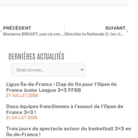
Précédent
Suiv
PRÉCÉDENT
SUIVANT
Marianne BREART, une vie consacrée au développement du basket francilien
Direction la Nationale 3 : les clubs franciliens récompensés de leur saison 2025-2026
DERNIÈRES ACTUALITÉS
Ligue Île-de-France : Clap de fin pour l’Open de
France Junior League 3×3 FFBB
27 JUILLET 2026
Deux équipes franciliennes à l’assaut de l’Open de
France 3×3 !
21 JUILLET 2026
Trois jours de spectacle autour du basketball 3×3 en
Île-de-France !