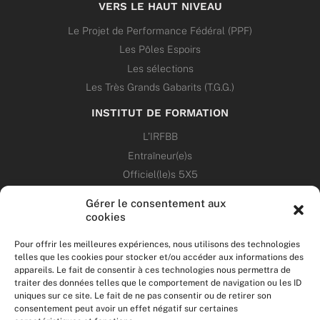
VERS LE HAUT NIVEAU
Le Projet de Performance Fédéral (PPF)
Les Pôles Espoirs
Les sélections
Les Très Grands Gabarits (T.G.G.)
INSTITUT DE FORMATION
L’IRFBB
Entraîneur(e)s
Officiel(le)s 5X5
Dirigeant(e)s
Gérer le consentement aux
cookies
PATRIMOINE
Pour offrir les meilleures expériences, nous utilisons des technologies
telles que les cookies pour stocker et/ou accéder aux informations des
ANNONCES
appareils. Le fait de consentir à ces technologies nous permettra de
traiter des données telles que le comportement de navigation ou les ID
uniques sur ce site. Le fait de ne pas consentir ou de retirer son
ÉVÉNEMENTS
consentement peut avoir un effet négatif sur certaines