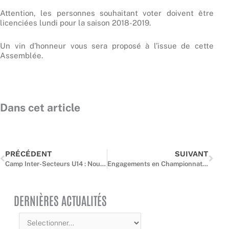
Attention, les personnes souhaitant voter doivent être
licenciées lundi pour la saison 2018-2019.
Un vin d’honneur vous sera proposé à l’issue de cette
Assemblée.
Dans cet article
Précédent
Suiv
PRÉCÉDENT
SUIVANT
Camp Inter-Secteurs U14 : Nouvelle formule cette année
Engagements en Championnat régional jeunes, séniors et Trophée Coupe de France
DERNIÈRES ACTUALITÉS