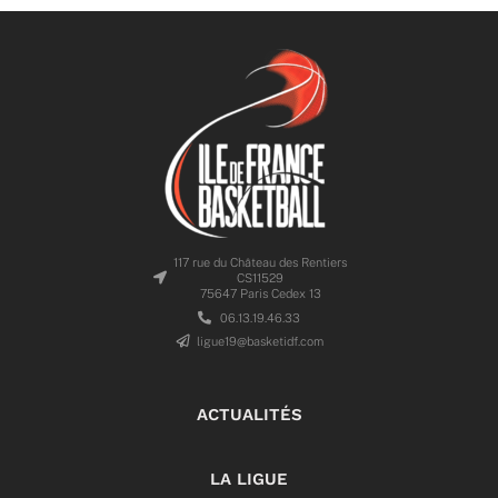
117 rue du Château des Rentiers
CS11529
75647 Paris Cedex 13
06.13.19.46.33
ligue19@basketidf.com
ACTUALITÉS
LA LIGUE