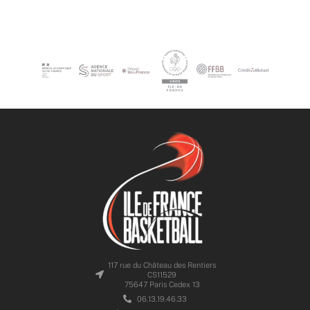
117 rue du Château des Rentiers
CS11529
75647 Paris Cedex 13
06.13.19.46.33