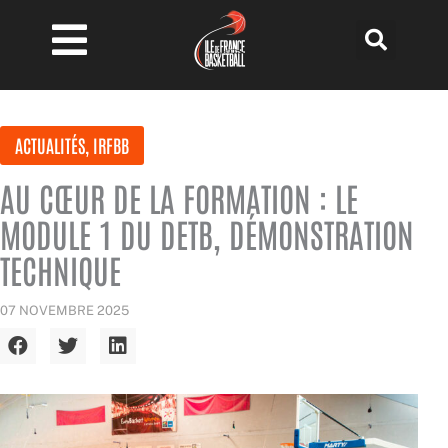
Aller
au
contenu
ACTUALITÉS
,
IRFBB
AU CŒUR DE LA FORMATION : LE
MODULE 1 DU DETB, DÉMONSTRATION
TECHNIQUE
07 NOVEMBRE 2025