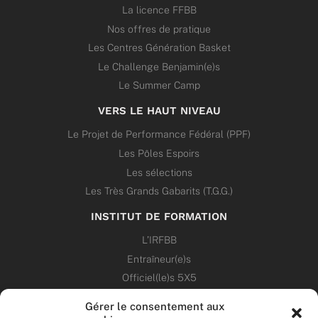
La licence FFBB
Nos offres de pratique
Les Centres Génération Basket
Le Challenge Benjamin(e)s
Le Summer Camp
VERS LE HAUT NIVEAU
Le Projet de Performance Fédéral (PPF)
Les Pôles Espoirs
Les sélections
Les Très Grands Gabarits (T.G.G.)
INSTITUT DE FORMATION
L’IRFBB
Entraîneur(e)s
Officiel(le)s 5X5
Dirigeant(e)s
Gérer le consentement aux