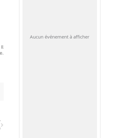
Aucun événement à afficher
Il
e.
Suivant
T
s