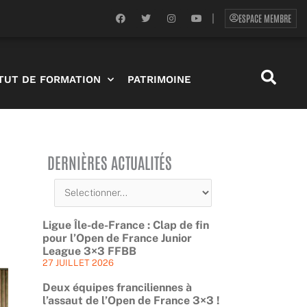
F
T
I
Y
ESPACE MEMBRE
|
a
w
n
o
c
i
s
u
e
t
t
t
b
t
a
u
o
e
g
b
o
r
r
e
ITUT DE FORMATION
PATRIMOINE
k
a
m
DERNIÈRES ACTUALITÉS
Ligue Île-de-France : Clap de fin
pour l’Open de France Junior
League 3×3 FFBB
27 JUILLET 2026
Deux équipes franciliennes à
l’assaut de l’Open de France 3×3 !