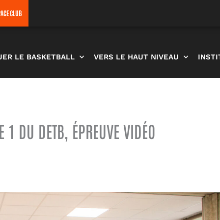
PACE CLUB
UER LE BASKETBALL
VERS LE HAUT NIVEAU
INST
 1 DU DETB, ÉPREUVE VIDÉO