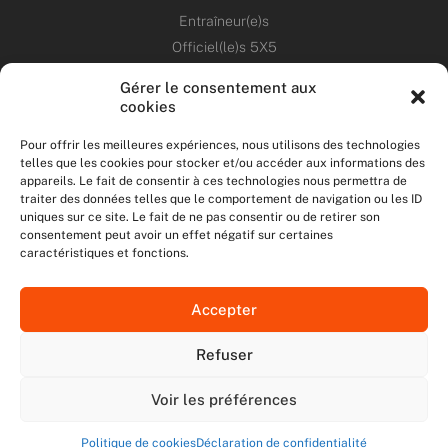
Entraîneur(e)s
Officiel(le)s 5X5
Dirigeant(e)s
Gérer le consentement aux
cookies
PATRIMOINE
Pour offrir les meilleures expériences, nous utilisons des technologies
telles que les cookies pour stocker et/ou accéder aux informations des
ANNONCES
appareils. Le fait de consentir à ces technologies nous permettra de
traiter des données telles que le comportement de navigation ou les ID
uniques sur ce site. Le fait de ne pas consentir ou de retirer son
ÉVÉNEMENTS
consentement peut avoir un effet négatif sur certaines
caractéristiques et fonctions.
NOS RÉSEAUX SOCIAUX
Accepter
F
T
I
Y
a
w
n
o
Refuser
c
i
s
u
NOUS CONTACTER
e
t
t
t
MENTIONS LÉGALES
b
t
a
u
Voir les préférences
DONNÉES PERSONNELLES
o
e
g
b
o
r
r
e
Politique de cookies
Déclaration de confidentialité