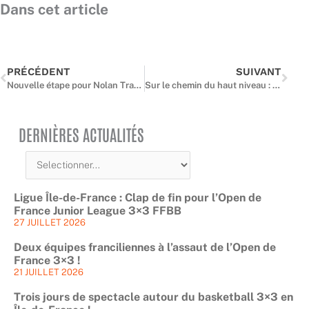
Dans cet article
Précédent
Suiv
PRÉCÉDENT
SUIVANT
Nouvelle étape pour Nolan Traoré: la pépite francilienne qui rêve de NBA
Sur le chemin du haut niveau : les jeunes franciliennes et franciliens face aux tests d’entrée du Pôle Espoirs
DERNIÈRES ACTUALITÉS
Ligue Île-de-France : Clap de fin pour l’Open de
France Junior League 3×3 FFBB
27 JUILLET 2026
Deux équipes franciliennes à l’assaut de l’Open de
France 3×3 !
21 JUILLET 2026
Trois jours de spectacle autour du basketball 3×3 en