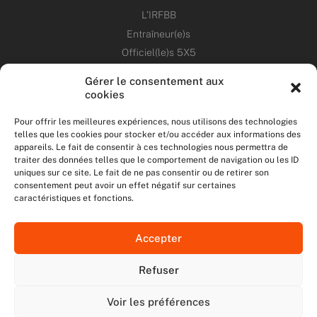
L’IRFBB
Entraîneur(e)s
Officiel(le)s 5X5
Dirigeant(e)s
Gérer le consentement aux
cookies
PATRIMOINE
Pour offrir les meilleures expériences, nous utilisons des technologies
telles que les cookies pour stocker et/ou accéder aux informations des
ANNONCES
appareils. Le fait de consentir à ces technologies nous permettra de
traiter des données telles que le comportement de navigation ou les ID
uniques sur ce site. Le fait de ne pas consentir ou de retirer son
ÉVÉNEMENTS
consentement peut avoir un effet négatif sur certaines
caractéristiques et fonctions.
NOS RÉSEAUX SOCIAUX
Accepter
F
T
I
Y
a
w
n
o
Refuser
c
i
s
u
NOUS CONTACTER
e
t
t
t
MENTIONS LÉGALES
b
t
a
u
Voir les préférences
DONNÉES PERSONNELLES