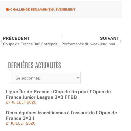
CHALLENGE BENJAMIN(E)S
,
ÉVÉNEMENT
Précédent
Suiv
PRÉCÉDENT
SUIVANT
Coupe de France 3×3 Entreprise : cap sur l’étape régionale francilienne
Performance du week-end pour nos espoirs franciliens – 7 & 8 mars
DERNIÈRES ACTUALITÉS
Ligue Île-de-France : Clap de fin pour l’Open de
France Junior League 3×3 FFBB
27 JUILLET 2026
Deux équipes franciliennes à l’assaut de l’Open de
France 3×3 !
21 JUILLET 2026