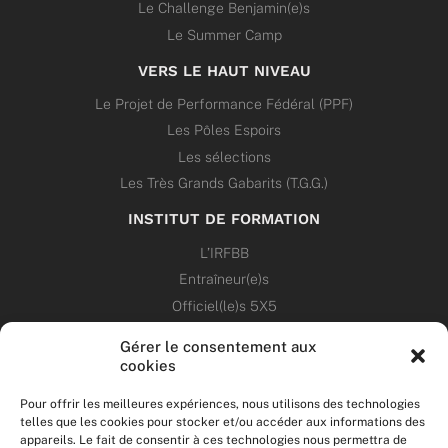
Le Challenge Benjamin(e)s
Le Summer Camp
VERS LE HAUT NIVEAU
Le Projet de Performance Fédéral (PPF)
Les Pôles Espoirs
Les sélections
Les Très Grands Gabarits (T.G.G.)
INSTITUT DE FORMATION
L’IRFBB
Entraîneur(e)s
Officiel(le)s 5X5
Dirigeant(e)s
Gérer le consentement aux
cookies
PATRIMOINE
Pour offrir les meilleures expériences, nous utilisons des technologies
telles que les cookies pour stocker et/ou accéder aux informations des
ANNONCES
appareils. Le fait de consentir à ces technologies nous permettra de