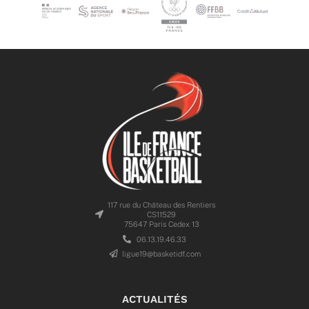
117 rue du Château des Rentiers
CS11529
75647 Paris Cedex 13
06.13.19.46.33
ligue19@basketidf.com
ACTUALITÉS