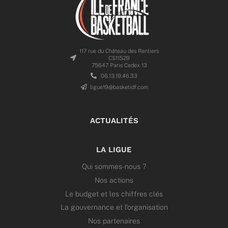
117 rue du Château des Rentiers
CS11529
75647 Paris Cedex 13
06.13.19.46.33
ligue19@basketidf.com
ACTUALITÉS
LA LIGUE
Qui sommes-nous ?
Nos actions
Le budget et les chiffres clés
La gouvernance et l’organisation
Nos partenaires