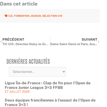
Dans cet article
CIZ
,
FORMATION JOUEUR
,
SÉLECTION U15
Précédent
Suiv
PRÉCÉDENT
SUIVANT
TIC U13 : Direction Noisy-le-Grand et Franconville !
Seine-Saint-Denis et Paris, duo gagnant du TIC U13
DERNIÈRES ACTUALITÉS
Ligue Île-de-France : Clap de fin pour l’Open de
France Junior League 3×3 FFBB
27 JUILLET 2026
Deux équipes franciliennes à l’assaut de l’Open de
France 3×3 !