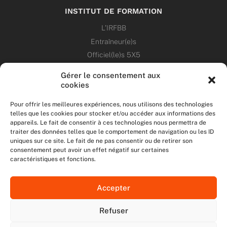
INSTITUT DE FORMATION
L’IRFBB
Entraîneur(e)s
Officiel(le)s 5X5
Dirigeant(e)s
Gérer le consentement aux
cookies
PATRIMOINE
Pour offrir les meilleures expériences, nous utilisons des technologies
telles que les cookies pour stocker et/ou accéder aux informations des
ANNONCES
appareils. Le fait de consentir à ces technologies nous permettra de
traiter des données telles que le comportement de navigation ou les ID
uniques sur ce site. Le fait de ne pas consentir ou de retirer son
ÉVÉNEMENTS
consentement peut avoir un effet négatif sur certaines
caractéristiques et fonctions.
NOS RÉSEAUX SOCIAUX
Accepter
F
T
I
Y
a
w
n
o
Refuser
c
i
s
u
NOUS CONTACTER
e
t
t
t