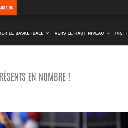
PACE CLUB
UER LE BASKETBALL
VERS LE HAUT NIVEAU
INST
PRÉSENTS EN NOMBRE !