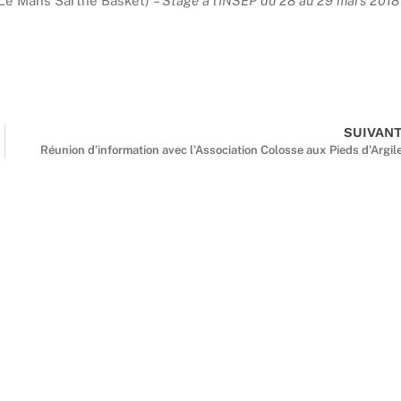
Le Mans Sarthe Basket)
–
Stage à l’INSEP du 28 au 29 mars 2018
SUIVAN
Réunion d’information avec l’Association Colosse aux Pieds d’Argil