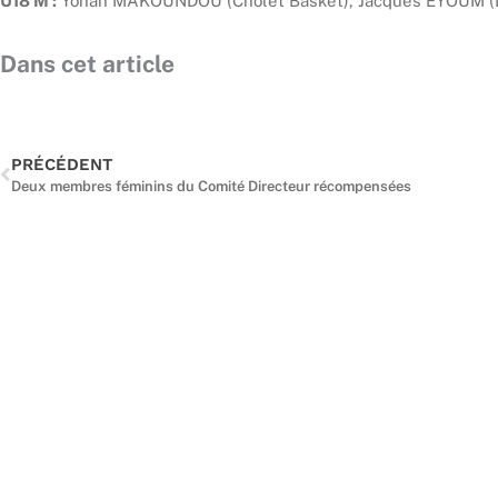
U18 M :
Yohan MAKOUNDOU (Cholet Basket), Jacques EYOUM (
Dans cet article
Précédent
PRÉCÉDENT
Deux membres féminins du Comité Directeur récompensées