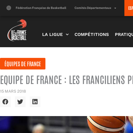
Aller
ES
au
Fédération Française de Basketball
Comités Départementaux
contenu
LA LIGUE
COMPÉTITIONS
PRATIQ
ÉQUIPES DE FRANCE
EQUIPE DE FRANCE : LES FRANCILIENS 
15 MARS 2018