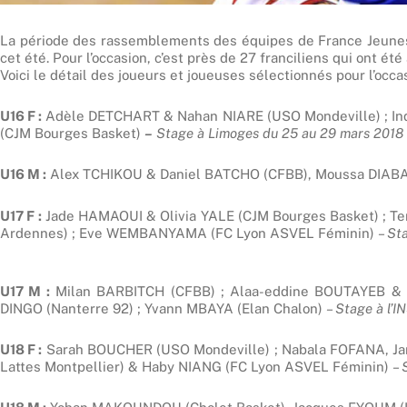
La période des rassemblements des équipes de France Jeunes
cet été. Pour l’occasion, c’est près de 27 franciliens qui ont été
Voici le détail des joueurs et joueuses sélectionnés pour l’occas
U16 F :
Adèle DETCHART & Nahan NIARE (USO Mondeville) ; In
(CJM Bourges Basket)
–
Stage à Limoges du 25 au 29 mars 2018
U16 M :
Alex TCHIKOU & Daniel BATCHO (CFBB), Moussa DIAB
U17 F
:
Jade HAMAOUI & Olivia YALE (CJM Bourges Basket) ; 
Ardennes) ; Eve WEMBANYAMA (FC Lyon ASVEL Féminin)
– S
U17 M :
Milan BARBITCH (CFBB) ; Alaa-eddine BOUTAYEB & 
DINGO (Nanterre 92) ; Yvann MBAYA (Elan Chalon)
–
Stage à l’I
U18 F :
Sarah BOUCHER (USO Mondeville) ; Nabala FOFANA, J
Lattes Montpellier) & Haby NIANG (FC Lyon ASVEL Féminin)
– 