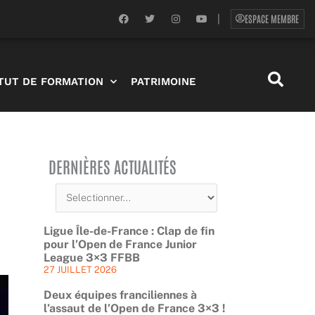
F
T
I
Y
ESPACE MEMBRE
|
a
w
n
o
c
i
s
u
e
t
t
t
b
t
a
u
o
e
g
b
o
r
r
e
ITUT DE FORMATION
PATRIMOINE
k
a
m
DERNIÈRES ACTUALITÉS
Ligue Île-de-France : Clap de fin
pour l’Open de France Junior
League 3×3 FFBB
27 JUILLET 2026
Deux équipes franciliennes à
l’assaut de l’Open de France 3×3 !