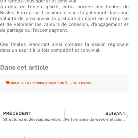
Un rendez-vous sportif et convivial
Au-delà de l’enjeu sportif, cette journée des finales du
Basket Entreprise francilien s’inscrit également dans une
volonté de promouvoir la pratique du sport en entreprise
et de valoriser les valeurs de cohésion, d’engagement et
de partage qui l’accompagnent.
Ces finales viendront ainsi clôturer la saison régionale
dans un esprit à la fois compétitif et convivial.
Dans cet article
BASKET ENTREPRISE|CHAMPION ÎLE-DE-FRANCE
Précédent
Suiv
PRÉCÉDENT
SUIVANT
Structurez et développez votre club avec la formation CDSSA
Performance du week-end pour nos espoirs franciliens – 4 & 5 avril