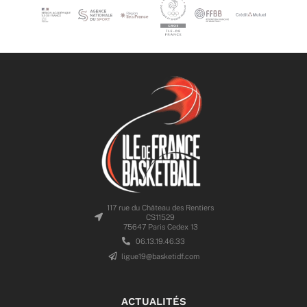
117 rue du Château des Rentiers
CS11529
75647 Paris Cedex 13
06.13.19.46.33
ligue19@basketidf.com
ACTUALITÉS