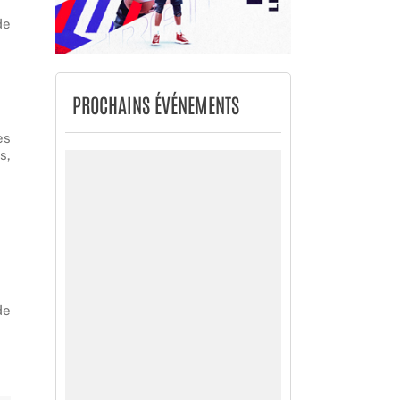
de
PROCHAINS ÉVÉNEMENTS
ès
s,
de