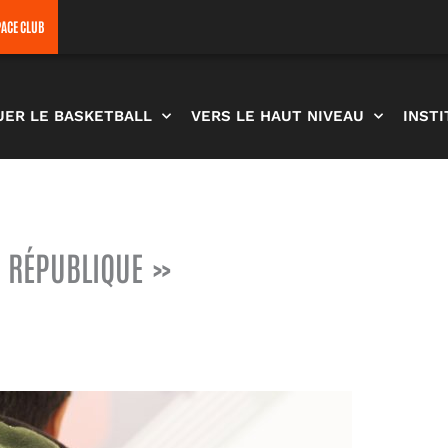
PACE CLUB
UER LE BASKETBALL
VERS LE HAUT NIVEAU
INST
A RÉPUBLIQUE »