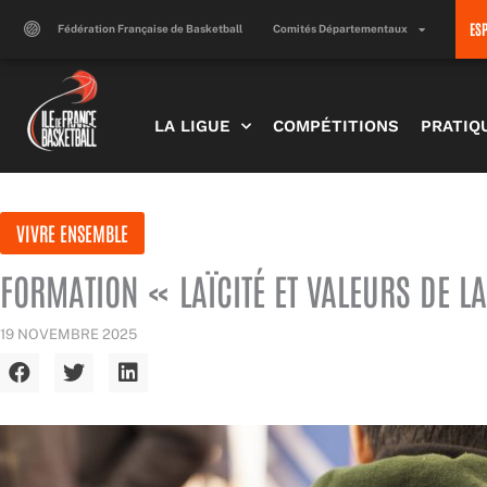
Aller
ES
au
Fédération Française de Basketball
Comités Départementaux
contenu
LA LIGUE
COMPÉTITIONS
PRATIQ
VIVRE ENSEMBLE
FORMATION « LAÏCITÉ ET VALEURS DE L
19 NOVEMBRE 2025