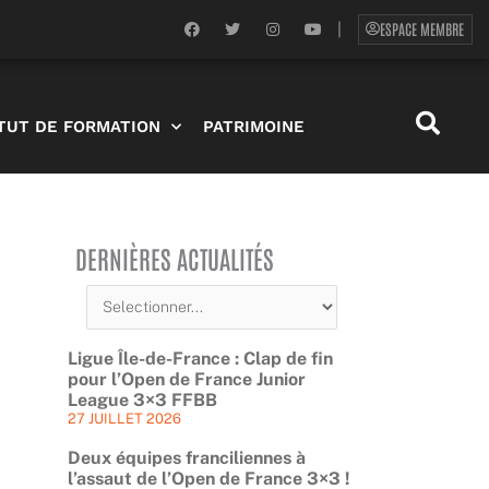
F
T
I
Y
ESPACE MEMBRE
|
a
w
n
o
c
i
s
u
e
t
t
t
b
t
a
u
o
e
g
b
o
r
r
e
ITUT DE FORMATION
PATRIMOINE
k
a
m
DERNIÈRES ACTUALITÉS
Ligue Île-de-France : Clap de fin
pour l’Open de France Junior
League 3×3 FFBB
27 JUILLET 2026
Deux équipes franciliennes à
l’assaut de l’Open de France 3×3 !