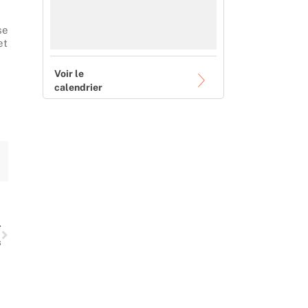
se
et
Voir le
calendrier
Suivant
T
s