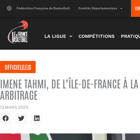
Aller
ES
au
Fédération Française de Basketball
Comités Départementaux
contenu
LA LIGUE
COMPÉTITIONS
PRATIQ
OFFICIEL(LE)S
IMENE TAHMI, DE L’ÎLE-DE-FRANCE À L
ARBITRAGE
13 MARS 2025