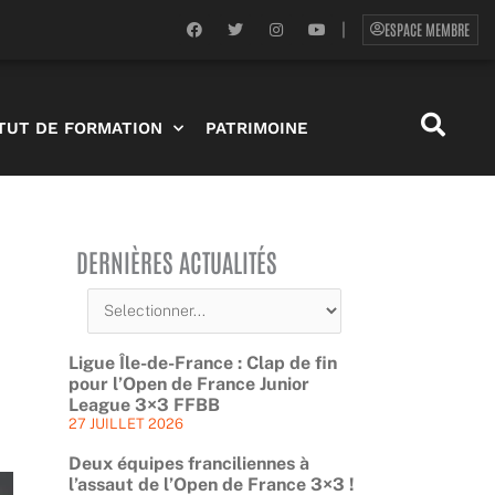
F
T
I
Y
ESPACE MEMBRE
|
a
w
n
o
c
i
s
u
e
t
t
t
b
t
a
u
o
e
g
b
o
r
r
e
ITUT DE FORMATION
PATRIMOINE
k
a
m
DERNIÈRES ACTUALITÉS
Ligue Île-de-France : Clap de fin
pour l’Open de France Junior
League 3×3 FFBB
27 JUILLET 2026
Deux équipes franciliennes à
l’assaut de l’Open de France 3×3 !