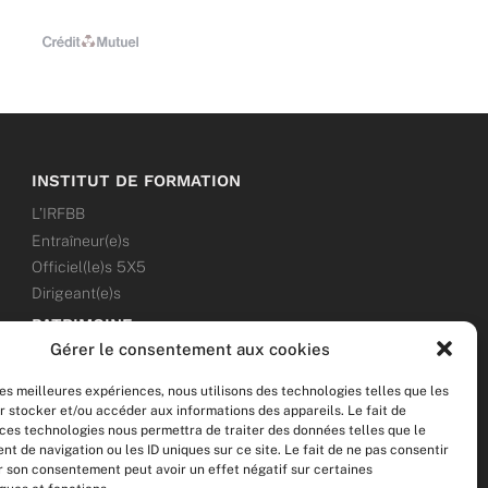
INSTITUT DE FORMATION
L’IRFBB
Entraîneur(e)s
Officiel(le)s 5X5
Dirigeant(e)s
PATRIMOINE
Gérer le consentement aux cookies
ANNONCES
les meilleures expériences, nous utilisons des technologies telles que les
ÉVÉNEMENTS
r stocker et/ou accéder aux informations des appareils. Le fait de
 ces technologies nous permettra de traiter des données telles que le
NOS RÉSEAUX SOCIAUX
 de navigation ou les ID uniques sur ce site. Le fait de ne pas consentir
er son consentement peut avoir un effet négatif sur certaines