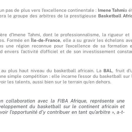
 un pas de plus vers l’excellence continentale :
Imene Tahmi
a é
era le groupe des arbitres de la prestigieuse
Basketball Afri
re d’Imene Tahmi, dont le professionnalisme, la rigueur et 
ées. Formée en
Île-de-France
, elle a su gravir les échelons av
ns une région reconnue pour l’excellence de sa formation 
envers l’activité d’officiel et de son investissement consta
r au plus haut niveau du basketball africain. La
BAL
, fruit d’
une simple compétition : elle incarne l’essor du basketball sur 
r les talents, aussi bien sur le terrain qu’en dehors.
en collaboration avec la FIBA Afrique, représente une
veloppement du basketball sur le continent africain et
oir l’opportunité d’y contribuer en tant qu’arbitre », a-t-