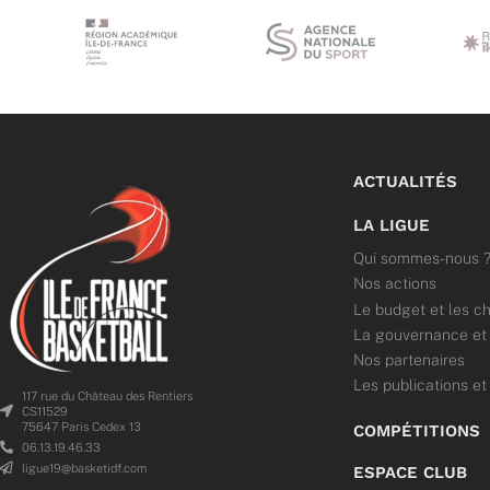
ACTUALITÉS
LA LIGUE
Qui sommes-nous 
Nos actions
Le budget et les ch
La gouvernance et l
Nos partenaires
Les publications et
117 rue du Château des Rentiers
CS11529
75647 Paris Cedex 13
COMPÉTITIONS
06.13.19.46.33
ligue19@basketidf.com
ESPACE CLUB