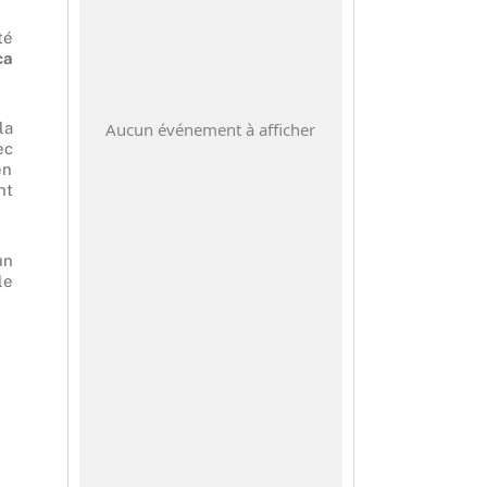
té
ca
Aucun événement à afficher
la
ec
en
nt
un
le