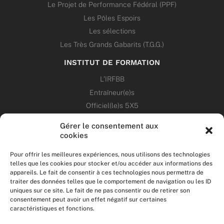
Le Projet de Performance Fédéral (PPF)
Les Pôles Espoirs
Les sélections
Les Très Grands Gabarits (T.G.G.)
INSTITUT DE FORMATION
L’IRFBB
Entraîneur(e)s
Officiel(le)s 5X5
Dirigeant(e)s
Gérer le consentement aux
cookies
PATRIMOINE
Pour offrir les meilleures expériences, nous utilisons des technologies
telles que les cookies pour stocker et/ou accéder aux informations des
ANNONCES
appareils. Le fait de consentir à ces technologies nous permettra de
traiter des données telles que le comportement de navigation ou les ID
uniques sur ce site. Le fait de ne pas consentir ou de retirer son
ÉVÉNEMENTS
consentement peut avoir un effet négatif sur certaines
caractéristiques et fonctions.