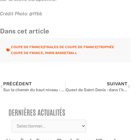
Crédit Photo: @ffbb
Dans cet article
COUPE DE FRANCE|FINALES DE COUPE DE FRANCE|TROPHÉE
COUPE DE FRANCE
,
PARIS BASKETBALL
Précédent
Suiv
PRÉCÉDENT
SUIVANT
Sur le chemin du haut niveau : les jeunes franciliennes et franciliens face aux tests d’entrée du Pôle Espoirs
Quest de Saint-Denis : dans l’héritage des Jeux Olympiques de Paris 2024
DERNIÈRES ACTUALITÉS