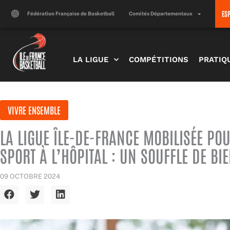
Aller
ES
au
Fédération Française de Basketball
Comités Départementaux
contenu
LA LIGUE
COMPÉTITIONS
PRATIQ
VIVRE ENSEMBLE
LA LIGUE ÎLE-DE-FRANCE MOBILISÉE POU
SPORT À L’HÔPITAL : UN SOUFFLE DE BI
09 OCTOBRE 2024