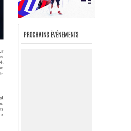
PROCHAINS ÉVÉNEMENTS
ur
us
24
.
me
e-
al
pu
es
de