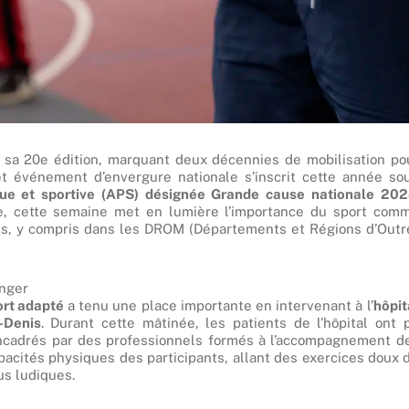
 sa 20e édition, marquant deux décennies de mobilisation po
 Cet événement d’envergure nationale s’inscrit cette année so
ique et sportive (APS) désignée Grande cause nationale 20
e, cette semaine met en lumière l’importance du sport com
sés, y compris dans les DROM (Départements et Régions d’Outr
anger
ort adapté
a tenu une place importante en intervenant à l’
hôpit
-Denis
. Durant cette mâtinée, les patients de l’hôpital ont 
ncadrés par des professionnels formés à l’accompagnement d
apacités physiques des participants, allant des exercices doux 
us ludiques.