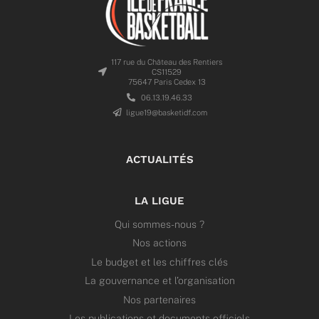
117 rue du Château des Rentiers
CS11529
75647 Paris Cedex 13
06.13.19.46.33
ligue19@basketidf.com
ACTUALITÉS
LA LIGUE
Qui sommes-nous ?
Nos actions
Le budget et les chiffres clés
La gouvernance et l’organisation
Nos partenaires
Les publications et documents officiels