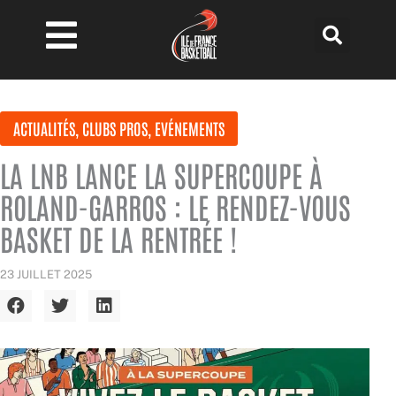
Aller
au
contenu
ACTUALITÉS
,
CLUBS PROS
,
EVÉNEMENTS
LA LNB LANCE LA SUPERCOUPE À
ROLAND-GARROS : LE RENDEZ-VOUS
BASKET DE LA RENTRÉE !
23 JUILLET 2025