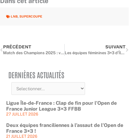
Dans cet article
LNB
,
SUPERCOUPE
Précédent
Suiv
PRÉCÉDENT
SUIVANT
Match des Champions 2025 : vos places dès 5€ pour Basket Landes – Charleville-Mézières à Nanterre !
Les équipes féminines 3×3 d’Île-de-France brillent à l’Open de France Juniorleague 2025
DERNIÈRES ACTUALITÉS
Ligue Île-de-France : Clap de fin pour l’Open de
France Junior League 3×3 FFBB
27 JUILLET 2026
Deux équipes franciliennes à l’assaut de l’Open de
France 3×3 !
21 JUILLET 2026