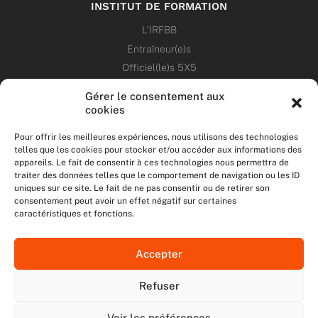
INSTITUT DE FORMATION
L’IRFBB
Entraîneur(e)s
Officiel(le)s 5X5
Dirigeant(e)s
Gérer le consentement aux
cookies
PATRIMOINE
Pour offrir les meilleures expériences, nous utilisons des technologies
telles que les cookies pour stocker et/ou accéder aux informations des
ANNONCES
appareils. Le fait de consentir à ces technologies nous permettra de
traiter des données telles que le comportement de navigation ou les ID
uniques sur ce site. Le fait de ne pas consentir ou de retirer son
ÉVÉNEMENTS
consentement peut avoir un effet négatif sur certaines
caractéristiques et fonctions.
NOS RÉSEAUX SOCIAUX
Accepter
F
T
I
Y
a
w
n
o
Refuser
c
i
s
u
NOUS CONTACTER
e
t
t
t
MENTIONS LÉGALES
Voir les préférences