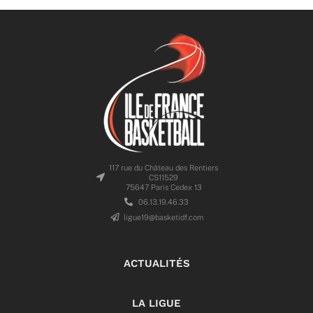
117 rue du Château des Rentiers
CS11529
75647 Paris Cedex 13
06.13.19.46.33
ligue19@basketidf.com
ACTUALITÉS
LA LIGUE