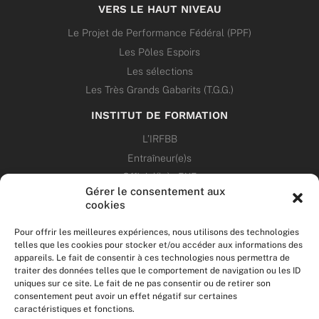
VERS LE HAUT NIVEAU
Le Projet de Performance Fédéral (PPF)
Les Pôles Espoirs
Les sélections
Les Très Grands Gabarits (T.G.G.)
INSTITUT DE FORMATION
L’IRFBB
Entraîneur(e)s
Officiel(le)s 5X5
Gérer le consentement aux
Dirigeant(e)s
cookies
PATRIMOINE
Pour offrir les meilleures expériences, nous utilisons des technologies
telles que les cookies pour stocker et/ou accéder aux informations des
appareils. Le fait de consentir à ces technologies nous permettra de
ANNONCES
traiter des données telles que le comportement de navigation ou les ID
uniques sur ce site. Le fait de ne pas consentir ou de retirer son
consentement peut avoir un effet négatif sur certaines
ÉVÉNEMENTS
caractéristiques et fonctions.