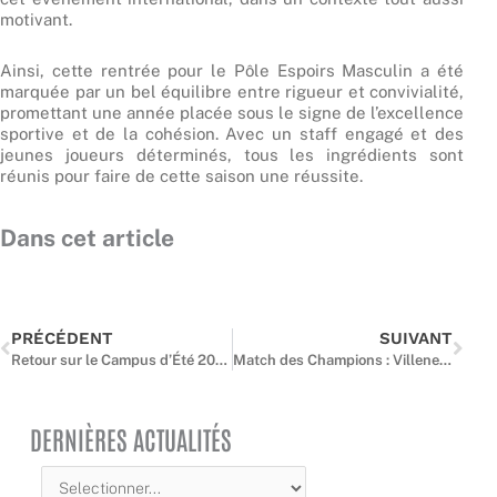
motivant.
Ainsi, cette rentrée pour le Pôle Espoirs Masculin a été
marquée par un bel équilibre entre rigueur et convivialité,
promettant une année placée sous le signe de l’excellence
sportive et de la cohésion. Avec un staff engagé et des
jeunes joueurs déterminés, tous les ingrédients sont
réunis pour faire de cette saison une réussite.
Dans cet article
Précédent
Suiv
PRÉCÉDENT
SUIVANT
Retour sur le Campus d’Été 2024 de la FFBB : les dirigeants franciliens en première ligne
Match des Champions : Villeneuve d’Ascq contre Bourges au Palais des Sports Maurice Thorez
DERNIÈRES ACTUALITÉS