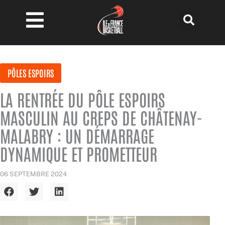
Aller
au
contenu
PÔLES ESPOIRS
LA RENTRÉE DU PÔLE ESPOIRS
MASCULIN AU CREPS DE CHÂTENAY-
MALABRY : UN DÉMARRAGE
DYNAMIQUE ET PROMETTEUR
06 SEPTEMBRE 2024