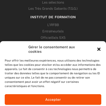
Les sélections
Les Très Grands Gabarits (T.G.G.)
INSTITUT DE FORMATION
L’IRFBB
Entraîneur(e)s
Officiel(le)s 5X5
Dirigeant(e)s
Gérer le consentement aux
cookies
PATRIMOINE
Pour offrir les meilleures expériences, nous utilisons des technologies
telles que les cookies pour stocker et/ou accéder aux informations des
ANNONCES
appareils. Le fait de consentir à ces technologies nous permettra de
traiter des données telles que le comportement de navigation ou les ID
uniques sur ce site. Le fait de ne pas consentir ou de retirer son
ÉVÉNEMENTS
consentement peut avoir un effet négatif sur certaines
caractéristiques et fonctions.
NOS RÉSEAUX SOCIAUX
Accepter
F
T
I
Y