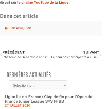
direct sur
la chaîne YouTube de la Ligue.
Dans cet article
U13F
,
U13M
,
U15F
Précédent
Suiv
PRÉCÉDENT
SUIVANT
L’Assemblée Générale 2022 s’est tenue à Créteil
Le nom des participants au Final Four Île-de-France Elite Jeunes dévoilé
DERNIÈRES ACTUALITÉS
Ligue Île-de-France : Clap de fin pour l’Open de
France Junior League 3×3 FFBB
27 JUILLET 2026