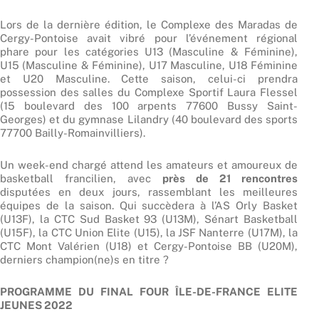
Lors de la dernière édition, le Complexe des Maradas de
Cergy-Pontoise avait vibré pour l’événement régional
phare pour les catégories U13 (Masculine & Féminine),
U15 (Masculine & Féminine), U17 Masculine, U18 Féminine
et U20 Masculine. Cette saison, celui-ci prendra
possession des salles du Complexe Sportif Laura Flessel
(15 boulevard des 100 arpents 77600 Bussy Saint-
Georges) et du gymnase Lilandry (40 boulevard des sports
77700 Bailly-Romainvilliers).
Un week-end chargé attend les amateurs et amoureux de
basketball francilien, avec
près de 21 rencontres
disputées en deux jours, rassemblant les meilleures
équipes de la saison. Qui succèdera à l’AS Orly Basket
(U13F), la CTC Sud Basket 93 (U13M), Sénart Basketball
(U15F), la CTC Union Elite (U15), la JSF Nanterre (U17M), la
CTC Mont Valérien (U18) et Cergy-Pontoise BB (U20M),
derniers champion(ne)s en titre ?
PROGRAMME DU FINAL FOUR ÎLE-DE-FRANCE ELITE
JEUNES
2022