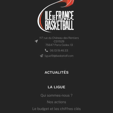
117 rue du Château des Rentiers
CS11529
75647 Paris Cedex 13
06.13.19.46.33
ligue19@basketidf.com
ACTUALITÉS
LA LIGUE
Qui sommes-nous ?
Nos actions
Le budget et les chiffres clés