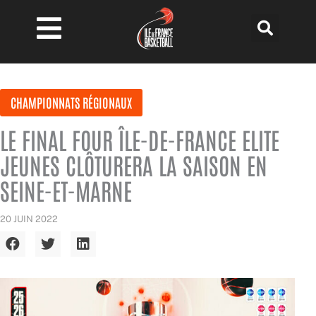
Aller
au
contenu
CHAMPIONNATS RÉGIONAUX
LE FINAL FOUR ÎLE-DE-FRANCE ELITE
JEUNES CLÔTURERA LA SAISON EN
SEINE-ET-MARNE
20 JUIN 2022