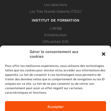
Les sélections
Les Très Grands Gabarits (T.G.G.)
INSTITUT DE FORMATION
L’IRFBB
Entraîneur(e)s
Officiel(le)s 5X5
Dirigeant(e)s
Gérer le consentement aux
cookies
PATRIMOINE
Pour offrir les meilleures expériences, nous utilisons des technologies
telles que les cookies pour stocker et/ou accéder aux informations des
ANNONCES
appareils. Le fait de consentir à ces technologies nous permettra de
traiter des données telles que le comportement de navigation ou les ID
uniques sur ce site. Le fait de ne pas consentir ou de retirer son
ÉVÉNEMENTS
consentement peut avoir un effet négatif sur certaines
caractéristiques et fonctions.
NOS RÉSEAUX SOCIAUX
Accepter
F
T
I
Y