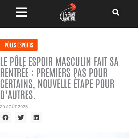
Aller
au
contenu
PÔLES ESPOIRS
LE PÔLE ESPOIR MASCULIN FAIT SA
RENTRÉE : PREMIERS PAS POUR
CERTAINS, NOUVELLE ÉTAPE POUR
D’AUTRES.
29 AOÛT 2025