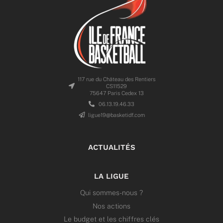
117 rue du Château des Rentiers
CS11529
75647 Paris Cedex 13
06.13.19.46.33
ligue19@basketidf.com
ACTUALITÉS
LA LIGUE
Qui sommes-nous ?
Nos actions
Le budget et les chiffres clés