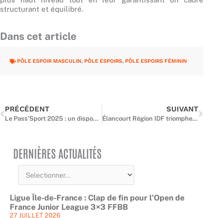
structurant et équilibré.
Dans cet article
PÔLE ESPOIR MASCULIN
,
PÔLE ESPOIRS
,
PÔLE ESPOIRS FÉMININ
Précédent
Suiv
PRÉCÉDENT
SUIVANT
Le Pass’Sport 2025 : un dispositif renforcé pour favoriser la pratique sportive des jeunes
Élancourt Région IDF triomphe au Lite Quest 3×3 de Versailles: Kévin Thalien offre la victoire grâce à un tir au buzzer.
DERNIÈRES ACTUALITÉS
Ligue Île-de-France : Clap de fin pour l’Open de
France Junior League 3×3 FFBB
27 JUILLET 2026