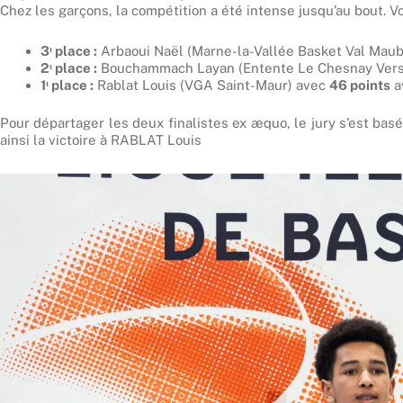
Chez les garçons, la compétition a été intense jusqu’au bout. Voi
3ᵗ place :
Arbaoui Naël (Marne-la-Vallée Basket Val Mau
2ᵗ place :
Bouchammach Layan (Entente Le Chesnay Versa
1ᵗ place :
Rablat Louis (VGA Saint-Maur) avec
46 points
a
Pour départager les deux finalistes ex æquo, le jury s’est basé
ainsi la victoire à RABLAT Louis