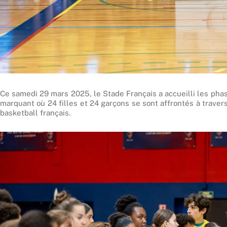
Ce samedi 29 mars 2025, le Stade Français a accueilli les ph
marquant où 24 filles et 24 garçons se sont affrontés à trave
basketball français.