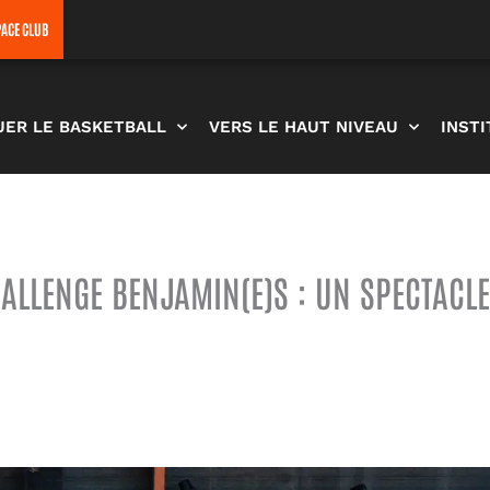
PACE CLUB
UER LE BASKETBALL
VERS LE HAUT NIVEAU
INST
ALLENGE BENJAMIN(E)S : UN SPECTACLE