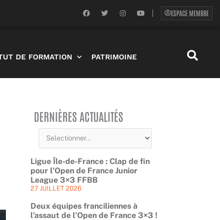
F
T
I
Y
ESPACE MEMBRE
|
a
w
n
o
c
i
s
u
e
t
t
t
b
t
a
u
o
e
g
b
o
r
r
e
ITUT DE FORMATION
PATRIMOINE
k
a
m
DERNIÈRES ACTUALITÉS
Ligue Île-de-France : Clap de fin
pour l’Open de France Junior
League 3×3 FFBB
27 JUILLET 2026
Deux équipes franciliennes à
l’assaut de l’Open de France 3×3 !