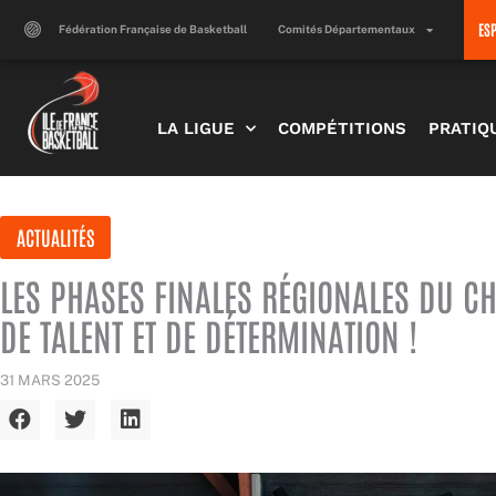
Aller
ES
au
Fédération Française de Basketball
Comités Départementaux
contenu
LA LIGUE
COMPÉTITIONS
PRATIQ
ACTUALITÉS
LES PHASES FINALES RÉGIONALES DU CH
DE TALENT ET DE DÉTERMINATION !
31 MARS 2025