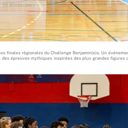
ases finales régionales du Challenge Benjamin(e)s. Un événeme
rs des épreuves mythiques inspirées des plus grandes figures 