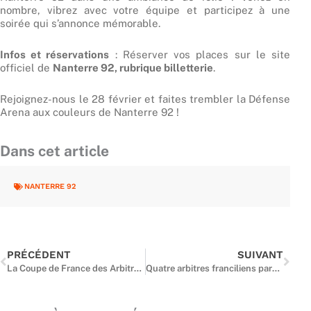
nombre, vibrez avec votre équipe et participez à une
soirée qui s’annonce mémorable.
Infos et réservations
: Réserver vos places sur le site
officiel de
Nanterre 92, rubrique billetterie
.
Rejoignez-nous le 28 février et faites trembler la Défense
Arena aux couleurs de Nanterre 92 !
Dans cet article
NANTERRE 92
Précédent
Suiv
PRÉCÉDENT
SUIVANT
La Coupe de France des Arbitres : Guillain MAURY et Carlos LEMOS qualifiés pour les 1/8 de finale !
Quatre arbitres franciliens parmi l’élite pour la Leaders Cup 2025 : L’Île-de-France, un vivier de talents en arbitrage