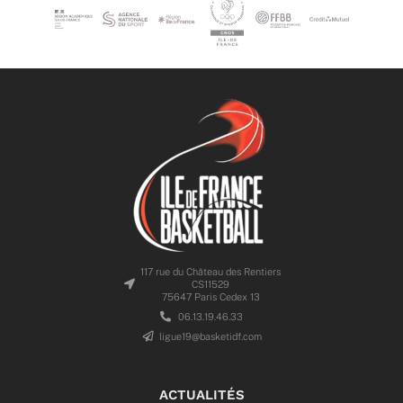
117 rue du Château des Rentiers
CS11529
75647 Paris Cedex 13
06.13.19.46.33
ligue19@basketidf.com
ACTUALITÉS