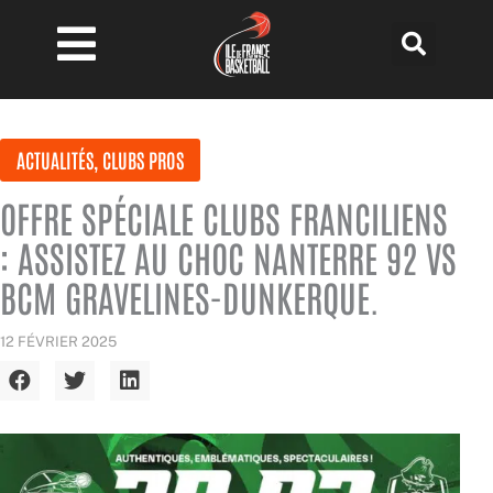
Aller
au
contenu
ACTUALITÉS
,
CLUBS PROS
OFFRE SPÉCIALE CLUBS FRANCILIENS
: ASSISTEZ AU CHOC NANTERRE 92 VS
BCM GRAVELINES-DUNKERQUE.
12 FÉVRIER 2025