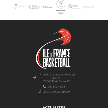
117 rue du Château des Rentiers
CS11529
75647 Paris Cedex 13
06.13.19.46.33
ligue19@basketidf.com
ACTUALITÉS