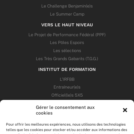
Le Challenge Benjamin(e)s
Le Summer Camp
VERS LE HAUT NIVEAU
Le Projet de Performance Fédéral (PPF)
Les Pôles Espoirs
Les sélections
Les Très Grands Gabarits (T.G.G.)
INSTITUT DE FORMATION
L’IRFBB
Entraîneur(e)s
Officiel(le)s 5X5
Dirigeant(e)s
Gérer le consentement aux
cookies
PATRIMOINE
Pour offrir les meilleures expériences, nous utilisons des technologies
telles que les cookies pour stocker et/ou accéder aux informations des
ANNONCES