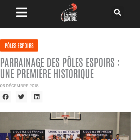
Aller
au
contenu
PÔLES ESPOIRS
PARRAINAGE DES PÔLES ESPOIRS :
UNE PREMIÈRE HISTORIQUE
06 DÉCEMBRE 2018