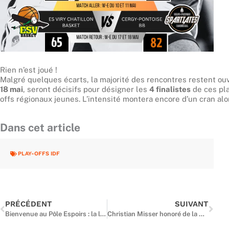
Rien n’est joué !
Malgré quelques écarts, la majorité des rencontres restent ou
18 mai
, seront décisifs pour désigner les
4 finalistes
de ces pl
offs régionaux jeunes. L’intensité montera encore d’un cran al
Dans cet article
PLAY-OFFS IDF
Précédent
Suiv
PRÉCÉDENT
SUIVANT
Bienvenue au Pôle Espoirs : la liste des nouveaux entrants au Pôle Espoirs Île-de-France pour la saison 2025-2026 est désormais dévoilée.
Christian Misser honoré de la médaille d’or de la jeunesse, des sports et de l’engagement associatif