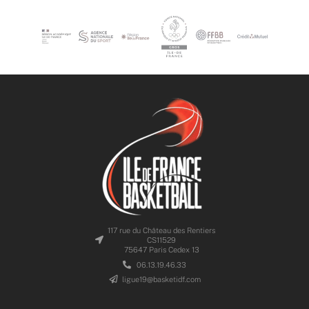
117 rue du Château des Rentiers
CS11529
75647 Paris Cedex 13
06.13.19.46.33
ligue19@basketidf.com