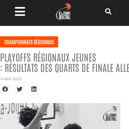
Aller
au
contenu
CHAMPIONNATS RÉGIONAUX
PLAYOFFS RÉGIONAUX JEUNES
: RÉSULTATS DES QUARTS DE FINALE ALL
14 MAI 2025