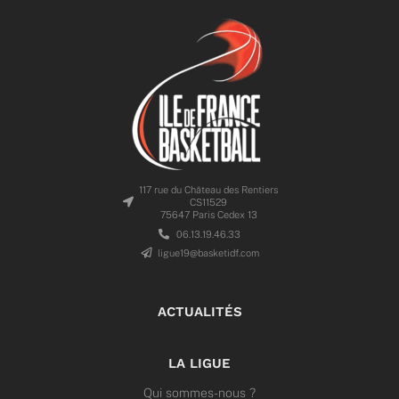
117 rue du Château des Rentiers
CS11529
75647 Paris Cedex 13
06.13.19.46.33
ligue19@basketidf.com
ACTUALITÉS
LA LIGUE
Qui sommes-nous ?