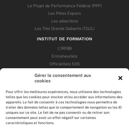
Le Projet de Performance Fédéral (PPF)
Les Pôles Espoirs
Les sélections
Les Très Grands Gabarits (T.G.G.)
INSTITUT DE FORMATION
L’IRFBB
Entraîneur(e)s
Officiel(le)s 5X5
Dirigeant(e)s
Gérer le consentement aux
cookies
PATRIMOINE
Pour offrir les meilleures expériences, nous utilisons des technologies
telles que les cookies pour stocker et/ou accéder aux informations des
ANNONCES
appareils. Le fait de consentir à ces technologies nous permettra de
traiter des données telles que le comportement de navigation ou les ID
uniques sur ce site. Le fait de ne pas consentir ou de retirer son
ÉVÉNEMENTS
consentement peut avoir un effet négatif sur certaines
caractéristiques et fonctions.