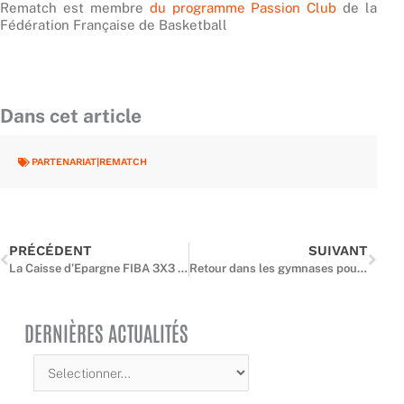
Rematch est membre
du programme Passion Club
de la
Fédération Française de Basketball
Dans cet article
PARTENARIAT|REMATCH
Précédent
Suiv
PRÉCÉDENT
SUIVANT
La Caisse d’Epargne FIBA 3X3 Europe Cup 2021 s’invite sur le Trocadéro
Retour dans les gymnases pour les mineurs
DERNIÈRES ACTUALITÉS