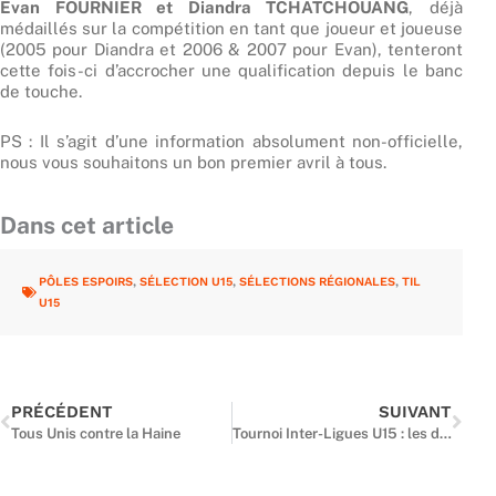
Evan FOURNIER et Diandra TCHATCHOUANG
, déjà
médaillés sur la compétition en tant que joueur et joueuse
(2005 pour Diandra et 2006 & 2007 pour Evan), tenteront
cette fois-ci d’accrocher une qualification depuis le banc
de touche.
PS : Il s’agit d’une information absolument non-officielle,
nous vous souhaitons un bon premier avril à tous.
Dans cet article
PÔLES ESPOIRS
,
SÉLECTION U15
,
SÉLECTIONS RÉGIONALES
,
TIL
U15
Précédent
Suiv
PRÉCÉDENT
SUIVANT
Tous Unis contre la Haine
Tournoi Inter-Ligues U15 : les douze joueurs pour Vernon connus