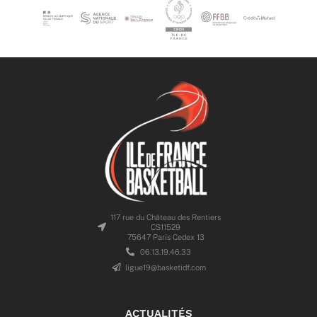
117 rue du Château des Rentiers
CS11529
75647 Paris Cedex 13
06.13.19.46.33
ligue19@basketidf.com
ACTUALITÉS