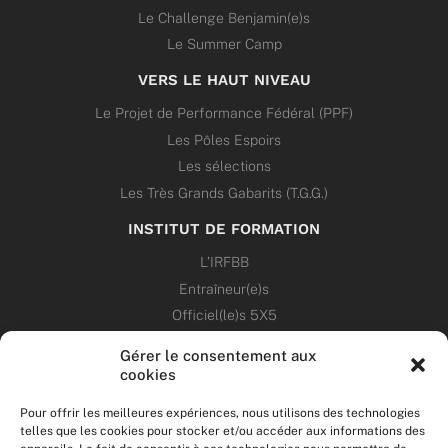
Le Challenge Benjamin(e)s
Le Summer Camp
VERS LE HAUT NIVEAU
Le Projet de Performance Fédéral (PPF)
Les Pôles Espoirs
Les sélections
Les Très Grands Gabarits (T.G.G.)
INSTITUT DE FORMATION
L’IRFBB
Entraîneur(e)s
Officiel(le)s 5X5
Dirigeant(e)s
Gérer le consentement aux
cookies
PATRIMOINE
Pour offrir les meilleures expériences, nous utilisons des technologies
telles que les cookies pour stocker et/ou accéder aux informations des
ANNONCES