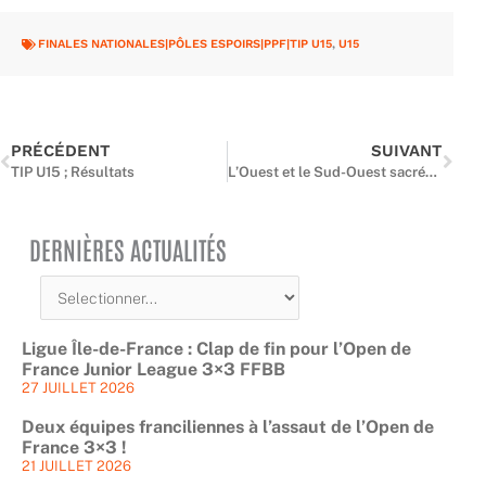
FINALES NATIONALES|PÔLES ESPOIRS|PPF|TIP U15
,
U15
Précédent
Suiv
PRÉCÉDENT
SUIVANT
TIP U15 ; Résultats
L’Ouest et le Sud-Ouest sacrés au TIZ U13 2026 à Voiron
DERNIÈRES ACTUALITÉS
Ligue Île-de-France : Clap de fin pour l’Open de
France Junior League 3×3 FFBB
27 JUILLET 2026
Deux équipes franciliennes à l’assaut de l’Open de
France 3×3 !
21 JUILLET 2026