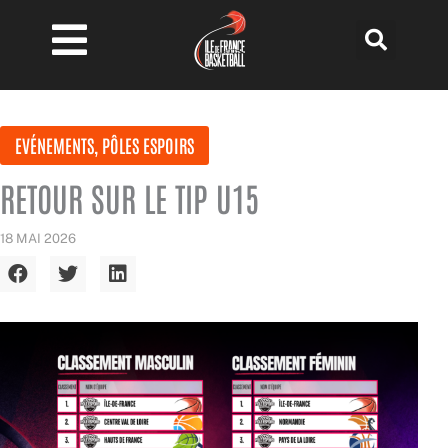
Aller
au
contenu
EVÉNEMENTS
,
PÔLES ESPOIRS
RETOUR SUR LE TIP U15
18 MAI 2026