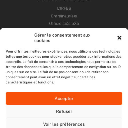
L’IRFBB
Entraîneur(e)s
Officiel(le)s 5X5
Dirigeant(e)s
Gérer le consentement aux
cookies
PATRIMOINE
Pour offrir les meilleures expériences, nous utilisons des technologies
telles que les cookies pour stocker et/ou accéder aux informations des
ANNONCES
appareils. Le fait de consentir à ces technologies nous permettra de
traiter des données telles que le comportement de navigation ou les ID
uniques sur ce site. Le fait de ne pas consentir ou de retirer son
ÉVÉNEMENTS
consentement peut avoir un effet négatif sur certaines
caractéristiques et fonctions.
NOS RÉSEAUX SOCIAUX
Accepter
F
T
I
Y
a
w
n
o
Refuser
c
i
s
u
NOUS CONTACTER
e
t
t
t
MENTIONS LÉGALES
b
t
a
u
Voir les préférences
DONNÉES PERSONNELLES