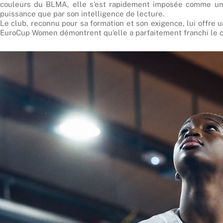
couleurs du BLMA, elle s’est rapidement imposée comme une 
puissance que par son intelligence de lecture.
Le club, reconnu pour sa formation et son exigence, lui offre 
EuroCup Women démontrent qu’elle a parfaitement franchi le c