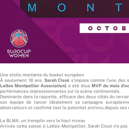
Une étoile montante du basket européen
À seulement 18 ans,
Sarah Cissé
s’impose comme l’une des se
Lattes Montpellier Association)
a été élue
MVP du mois d’oc
performances impressionnantes sur la scène continentale.
Dominante dans la raquette, efficace des deux côtés du terrain
son équipe de lancer idéalement sa campagne européenne.
observateurs et confirmé tout le potentiel entrevu depuis ses 
Le BLMA, un tremplin vers le haut niveau
Arrivée cette saison à Lattes-Montpellier, Sarah Cissé n’a pas 