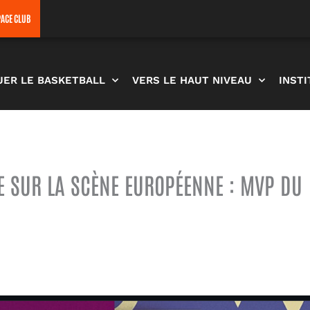
PACE CLUB
UER LE BASKETBALL
VERS LE HAUT NIVEAU
INST
LE SUR LA SCÈNE EUROPÉENNE : MVP DU