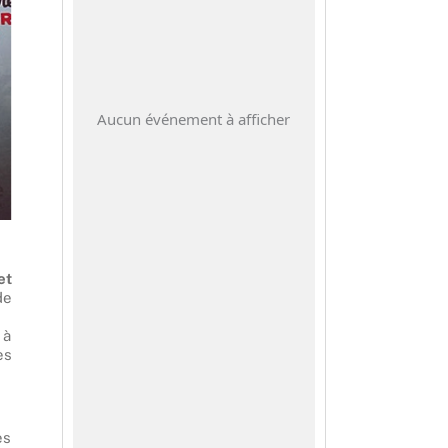
Aucun événement à afficher
et
de
 à
es
es