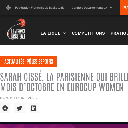
Aller
ES
au
Fédération Française de Basketball
Comités Départementaux
contenu
LA LIGUE
COMPÉTITIONS
PRATIQ
ACTUALITÉS
,
PÔLES ESPOIRS
SARAH CISSÉ, LA PARISIENNE QUI BRIL
MOIS D’OCTOBRE EN EUROCUP WOMEN
04 NOVEMBRE 2025