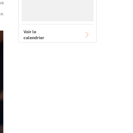
sa
en
Voir le
calendrier