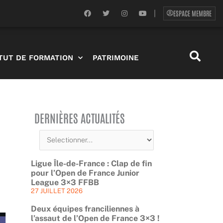
F
T
I
Y
ESPACE MEMBRE
|
a
w
n
o
c
i
s
u
e
t
t
t
b
t
a
u
o
e
g
b
o
r
r
e
ITUT DE FORMATION
PATRIMOINE
k
a
m
DERNIÈRES ACTUALITÉS
Ligue Île-de-France : Clap de fin
pour l’Open de France Junior
League 3×3 FFBB
27 JUILLET 2026
Deux équipes franciliennes à
l’assaut de l’Open de France 3×3 !