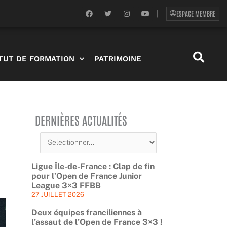
F
T
I
Y
ESPACE MEMBRE
|
a
w
n
o
c
i
s
u
e
t
t
t
b
t
a
u
o
e
g
b
o
r
r
e
ITUT DE FORMATION
PATRIMOINE
k
a
m
DERNIÈRES ACTUALITÉS
Ligue Île-de-France : Clap de fin
pour l’Open de France Junior
League 3×3 FFBB
27 JUILLET 2026
Deux équipes franciliennes à
l’assaut de l’Open de France 3×3 !