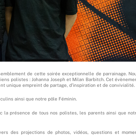
ssemblement de cette soirée exceptionnelle de parrainage. No
iens polistes : Johanna Joseph et Milan Barbitch. Cet évèneme
t unique empreint de partage, d’inspiration et de convivialité.
ulins ainsi que notre pôle Féminin.
ec la présence de tous nos polistes, les parents ainsi que not
vers des projections de photos, vidéos, questions et mome