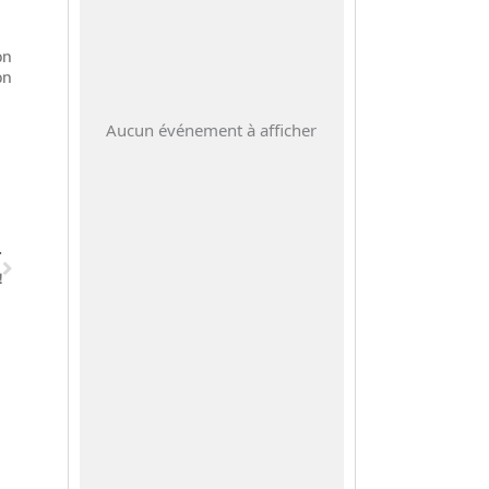
on
on
Aucun événement à afficher
Suivant
T
!