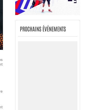
PROCHAINS ÉVÉNEMENTS
us
nt
re
nt