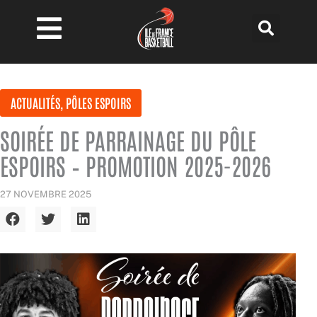
Aller
au
contenu
ACTUALITÉS
,
PÔLES ESPOIRS
SOIRÉE DE PARRAINAGE DU PÔLE
ESPOIRS – PROMOTION 2025-2026
27 NOVEMBRE 2025