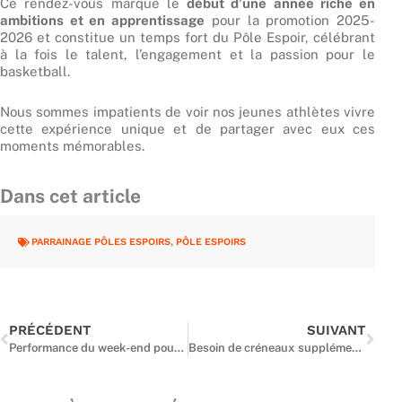
Ce rendez-vous marque le
début d’une année riche en
ambitions et en apprentissage
pour la promotion 2025-
2026 et constitue un temps fort du Pôle Espoir, célébrant
à la fois le talent, l’engagement et la passion pour le
basketball.
Nous sommes impatients de voir nos jeunes athlètes vivre
cette expérience unique et de partager avec eux ces
moments mémorables.
Dans cet article
PARRAINAGE PÔLES ESPOIRS
,
PÔLE ESPOIRS
Précédent
Suiv
PRÉCÉDENT
SUIVANT
Performance du week-end pour nos espoirs franciliens – 15 & 16 novembre
Besoin de créneaux supplémentaires ? Faites-le savoir dès maintenant