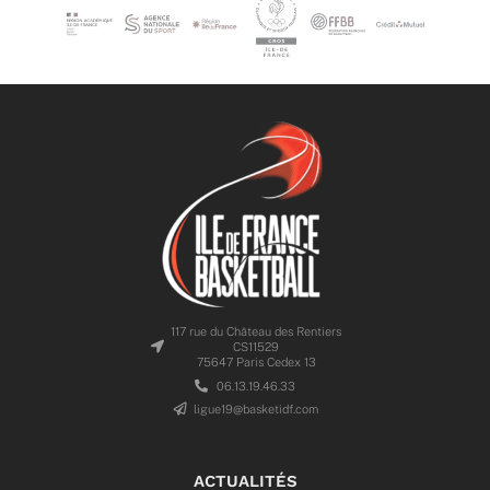
117 rue du Château des Rentiers
CS11529
75647 Paris Cedex 13
06.13.19.46.33
ligue19@basketidf.com
ACTUALITÉS