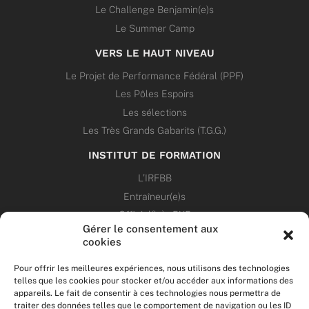
Le Challenge Benjamin(e)s
Le Summer Camp
VERS LE HAUT NIVEAU
Le Projet de Performance Fédéral (PPF)
Les Pôles Espoirs
Les sélections
Les Très Grands Gabarits (T.G.G.)
INSTITUT DE FORMATION
L’IRFBB
Entraîneur(e)s
Officiel(le)s 5X5
Gérer le consentement aux
Dirigeant(e)s
cookies
PATRIMOINE
Pour offrir les meilleures expériences, nous utilisons des technologies
telles que les cookies pour stocker et/ou accéder aux informations des
appareils. Le fait de consentir à ces technologies nous permettra de
ANNONCES
traiter des données telles que le comportement de navigation ou les ID