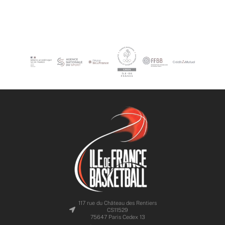
117 rue du Château des Rentiers
CS11529
75647 Paris Cedex 13