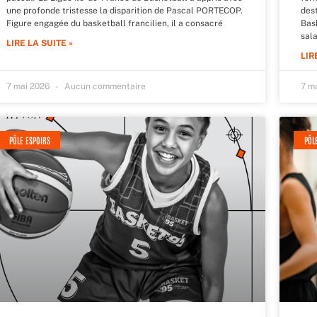
une profonde tristesse la disparition de Pascal PORTECOP.
dest
Figure engagée du basketball francilien, il a consacré
Bas
sala
LIRE LA SUITE »
LIR
7 mai 2026
Aucun commentaire
7 m
PÔLE ESPOIRS
PÔL