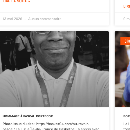
LIRE LA SUITE »
LIR
13 mai 2026
Aucun commentaire
9 m
CRO
HOMMAGE À PASCAL PORTECOP
FOR
Photo issue du site : https://basket94.com/au-revoir-
La 
pascal/ La Ligue Île-de-France de Basketball a appris avec
for