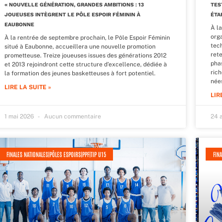
« NOUVELLE GÉNÉRATION, GRANDES AMBITIONS : 13
TES
JOUEUSES INTÈGRENT LE PÔLE ESPOIR FÉMININ À
ÉTA
EAUBONNE
À l
orga
À la rentrée de septembre prochain, le Pôle Espoir Féminin
tec
situé à Eaubonne, accueillera une nouvelle promotion
rete
prometteuse. Treize joueuses issues des générations 2012
phas
et 2013 rejoindront cette structure d’excellence, dédiée à
ric
la formation des jeunes basketteuses à fort potentiel.
née
LIRE LA SUITE »
LIR
1 mai 2026
Aucun commentaire
24 
FINALES NATIONALES|PÔLES ESPOIRS|PPF|TIP U15
FINA