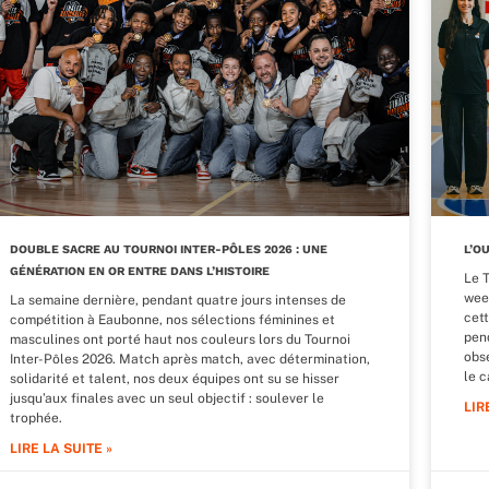
DOUBLE SACRE AU TOURNOI INTER-PÔLES 2026 : UNE
L’O
GÉNÉRATION EN OR ENTRE DANS L’HISTOIRE
Le 
wee
La semaine dernière, pendant quatre jours intenses de
cet
compétition à Eaubonne, nos sélections féminines et
pend
masculines ont porté haut nos couleurs lors du Tournoi
obs
Inter-Pôles 2026. Match après match, avec détermination,
le 
solidarité et talent, nos deux équipes ont su se hisser
jusqu’aux finales avec un seul objectif : soulever le
LIR
trophée.
LIRE LA SUITE »