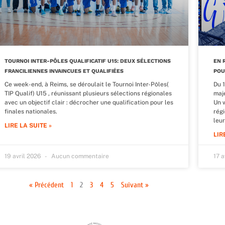
TOURNOI INTER-PÔLES QUALIFICATIF U15: DEUX SÉLECTIONS
EN 
FRANCILIENNES INVAINCUES ET QUALIFIÉES
POU
Ce week-end, à Reims, se déroulait le Tournoi Inter-Pôles(
Du 
TIP Qualif) U15 , réunissant plusieurs sélections régionales
maje
avec un objectif clair : décrocher une qualification pour les
Un 
finales nationales.
régi
leur
LIRE LA SUITE »
LIR
19 avril 2026
Aucun commentaire
17 
« Précédent
1
2
3
4
5
Suivant »