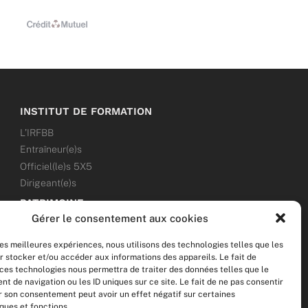
INSTITUT DE FORMATION
L’IRFBB
Entraîneur(e)s
Officiel(le)s 5X5
Dirigeant(e)s
PATRIMOINE
Gérer le consentement aux cookies
ANNONCES
les meilleures expériences, nous utilisons des technologies telles que les
ÉVÉNEMENTS
r stocker et/ou accéder aux informations des appareils. Le fait de
 ces technologies nous permettra de traiter des données telles que le
NOS RÉSEAUX SOCIAUX
 de navigation ou les ID uniques sur ce site. Le fait de ne pas consentir
er son consentement peut avoir un effet négatif sur certaines
F
T
I
Y
ques et fonctions.