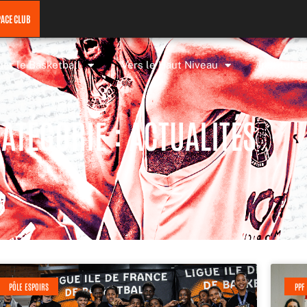
PACE CLUB
uer le Basketball
Vers le Haut Niveau
Institut d
ATÉGORIE : ACTUALITÉS
Page
Page
Page
Page
Page
PÔLE ESPOIRS
PPF