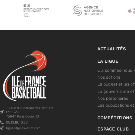
ACTUALITÉS
LA LIGUE
Qui sommes-nous 
Nos actions
Le budget et les ch
La gouvernance et l
Nos partenaires
Les publications et
117 rue du Château des Rentiers
CS11529
75647 Paris Cedex 13
COMPÉTITIONS
06.13.19.46.33
ligue19@basketidf.com
ESPACE CLUB