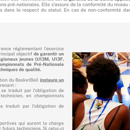
ons pré-nationales. Elle s’assure de la conformité du niveau
ns dans le respect du statut.
En cas de non-conformité dan
rance réglementant l’exercice
rincipal objectif
de garantir un
égionaux jeunes (U13M, U13F,
ampionnats de Pré-Nationale
chniques de qualité.
mation du BasketBall
instaure un
enant :
 se traduit par l’obligation de
technicien, en championnats
 traduit par l’obligation de
portives qui auront la charge
futurs techniciens. Si celui-ci