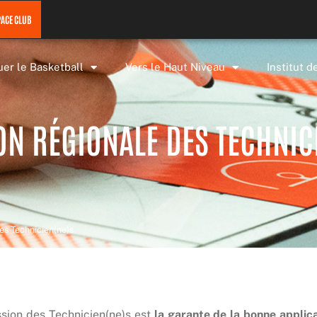
PACE CLUB
uer le Basketball
Vers le Haut Niveau
Institut d
N RÉGIONALE DES TECHNIC
s Technicien(ne)s
ion des Technicien(ne)s est
la garante de la bonne applic