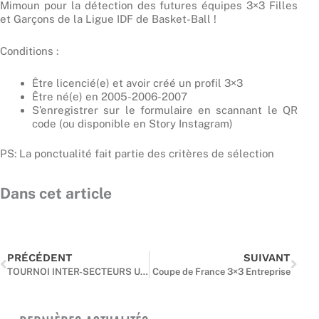
Mimoun pour la détection des futures équipes 3×3 Filles
et Garçons de la Ligue IDF de Basket-Ball !
Conditions :
Être licencié(e) et avoir créé un profil 3×3
Être né(e) en 2005-2006-2007
S’enregistrer sur le formulaire en scannant le QR
code (ou disponible en Story Instagram)
PS: La ponctualité fait partie des critères de sélection
Dans cet article
Précédent
Suiv
PRÉCÉDENT
SUIVANT
TOURNOI INTER-SECTEURS U14 : LES MEILLEURS POTENTIELS DE LA ZONE NORD-EST RÉUNIS DANS L’AUBE
Coupe de France 3×3 Entreprise