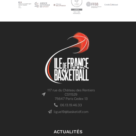
117 rue du Château des Rentiers
CS11529
75647 Paris Cedex 13
06.13.19.46.33
ligue19@basketidf.com
ACTUALITÉS