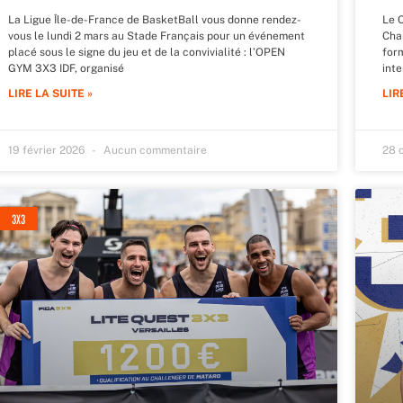
La Ligue Île-de-France de BasketBall vous donne rendez-
Le 
vous le lundi 2 mars au Stade Français pour un événement
Cha
placé sous le signe du jeu et de la convivialité : l’OPEN
for
GYM 3X3 IDF, organisé
inte
LIRE LA SUITE »
LIR
19 février 2026
Aucun commentaire
28 
3X3