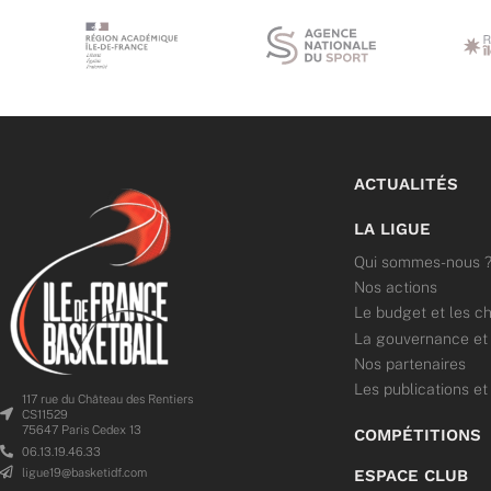
ACTUALITÉS
LA LIGUE
Qui sommes-nous 
Nos actions
Le budget et les ch
La gouvernance et l
Nos partenaires
Les publications et
117 rue du Château des Rentiers
CS11529
75647 Paris Cedex 13
COMPÉTITIONS
06.13.19.46.33
ligue19@basketidf.com
ESPACE CLUB