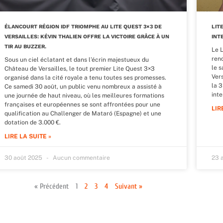
ÉLANCOURT RÉGION IDF TRIOMPHE AU LITE QUEST 3×3 DE
LIT
VERSAILLES: KÉVIN THALIEN OFFRE LA VICTOIRE GRÂCE À UN
INT
TIR AU BUZZER.
Le 
ren
Sous un ciel éclatant et dans l’écrin majestueux du
le s
Château de Versailles, le tout premier Lite Quest 3×3
Vers
organisé dans la cité royale a tenu toutes ses promesses.
la 3
Ce samedi 30 août, un public venu nombreux a assisté à
inte
une journée de haut niveau, où les meilleures formations
françaises et européennes se sont affrontées pour une
LIR
qualification au Challenger de Mataró (Espagne) et une
dotation de 3.000 €.
LIRE LA SUITE »
30 août 2025
Aucun commentaire
23 
« Précédent
1
2
3
4
Suivant »