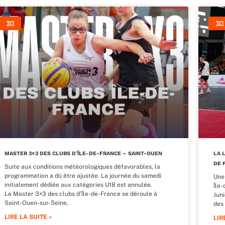
3X3
3X3
MASTER 3×3 DES CLUBS D’ÎLE-DE-FRANCE – SAINT-OUEN
LA 
DE 
Suite aux conditions météorologiques défavorables, la
programmation a dû être ajustée. La journée du samedi
Une
initialement dédiée aux catégories U18 est annulée.
Île
Le Master 3×3 des clubs d’Île-de-France se déroule à
Jun
Saint-Ouen-sur-Seine,
des
LIRE LA SUITE »
LIR