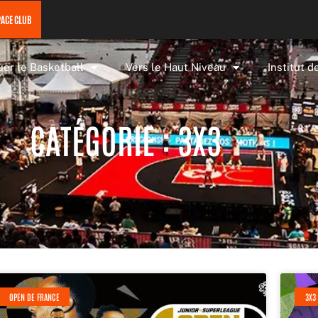
PACE CLUB
uer le Basketball
Vers le Haut Niveau
Institut d
CATÉGORIE : 3X3
Page
Page
Page
Page
OPEN DE FRANCE
3X3