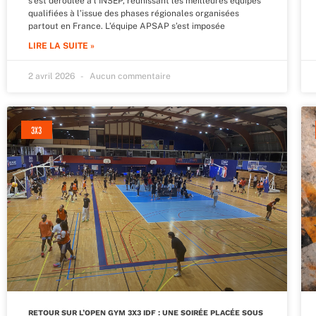
s’est déroulée à l’INSEP, réunissant les meilleures équipes
qualifiées à l’issue des phases régionales organisées
partout en France. L’équipe APSAP s’est imposée
LIRE LA SUITE »
2 avril 2026
Aucun commentaire
3X3
RETOUR SUR L’OPEN GYM 3X3 IDF : UNE SOIRÉE PLACÉE SOUS