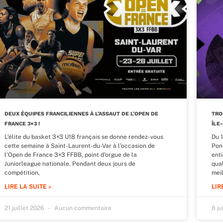
DEUX ÉQUIPES FRANCILIENNES À L’ASSAUT DE L’OPEN DE
TRO
FRANCE 3×3 !
ÎLE
L’élite du basket 3×3 U18 français se donne rendez-vous
Du 1
cette semaine à Saint-Laurent-du-Var à l’occasion de
Poni
l’Open de France 3×3 FFBB, point d’orgue de la
ent
Juniorleague nationale. Pendant deux jours de
qual
compétition,
mei
LIRE LA SUITE »
LIR
21 juillet 2026
Aucun commentaire
8 ju