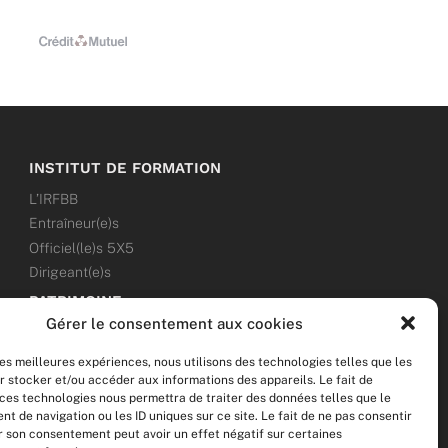
INSTITUT DE FORMATION
L’IRFBB
Entraîneur(e)s
Officiel(le)s 5X5
Dirigeant(e)s
PATRIMOINE
Gérer le consentement aux cookies
ANNONCES
les meilleures expériences, nous utilisons des technologies telles que les
ÉVÉNEMENTS
r stocker et/ou accéder aux informations des appareils. Le fait de
 ces technologies nous permettra de traiter des données telles que le
NOS RÉSEAUX SOCIAUX
 de navigation ou les ID uniques sur ce site. Le fait de ne pas consentir
er son consentement peut avoir un effet négatif sur certaines