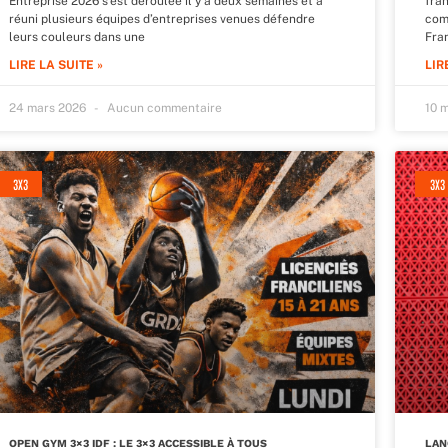
Entreprise 2026 s’est déroulée il y a deux semaines et a
fra
réuni plusieurs équipes d’entreprises venues défendre
com
leurs couleurs dans une
Fra
LIRE LA SUITE »
LIR
24 mars 2026
Aucun commentaire
10 
3X3
3X3
OPEN GYM 3×3 IDF : LE 3×3 ACCESSIBLE À TOUS
LAN