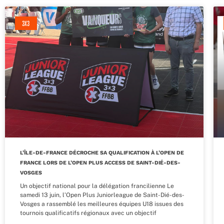
3X3
L’ÎLE-DE-FRANCE DÉCROCHE SA QUALIFICATION À L’OPEN DE
FRANCE LORS DE L’OPEN PLUS ACCESS DE SAINT-DIÉ-DES-
VOSGES
Un objectif national pour la délégation francilienne Le
samedi 13 juin, l’Open Plus Juniorleague de Saint-Dié-des-
Vosges a rassemblé les meilleures équipes U18 issues des
tournois qualificatifs régionaux avec un objectif