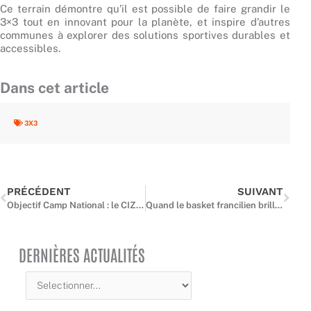
Ce terrain démontre qu’il est possible de faire grandir le
3×3 tout en innovant pour la planète, et inspire d’autres
communes à explorer des solutions sportives durables et
accessibles.
Dans cet article
3X3
Précédent
Suiv
PRÉCÉDENT
SUIVANT
Objectif Camp National : le CIZ U15 comme première étape de détection pour nos Espoirs franciliens.
Quand le basket francilien brille à l’Assemblée Générale
DERNIÈRES ACTUALITÉS