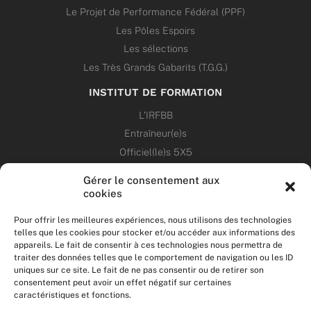
Le Projet de Performance Fédéral (PPF)
Les Pôles Espoirs
Les sélections
Les Très Grands Gabarits (T.G.G.)
INSTITUT DE FORMATION
L’IRFBB
Entraîneur(e)s
Officiel(le)s 5X5
Dirigeant(e)s
Gérer le consentement aux
cookies
PATRIMOINE
Pour offrir les meilleures expériences, nous utilisons des technologies
telles que les cookies pour stocker et/ou accéder aux informations des
ANNONCES
appareils. Le fait de consentir à ces technologies nous permettra de
traiter des données telles que le comportement de navigation ou les ID
uniques sur ce site. Le fait de ne pas consentir ou de retirer son
ÉVÉNEMENTS
consentement peut avoir un effet négatif sur certaines
caractéristiques et fonctions.