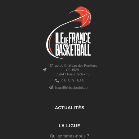
117 rue du Château des Rentiers
CS11529
75647 Paris Cedex 13
06.13.19.46.33
ligue19@basketidf.com
ACTUALITÉS
LA LIGUE
Qui sommes-nous ?