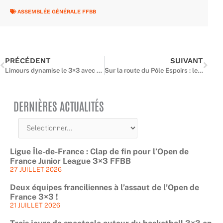
ASSEMBLÉE GÉNÉRALE FFBB
Précédent
Suiv
PRÉCÉDENT
SUIVANT
Limours dynamise le 3×3 avec un terrain innovant et éco-responsable
Sur la route du Pôle Espoirs : le Tournoi Inter-Comités d’Automne, première étape décisive
DERNIÈRES ACTUALITÉS
Ligue Île-de-France : Clap de fin pour l’Open de
France Junior League 3×3 FFBB
27 JUILLET 2026
Deux équipes franciliennes à l’assaut de l’Open de
France 3×3 !
21 JUILLET 2026