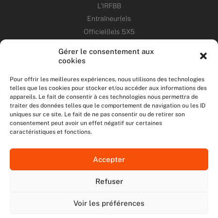
L’IRFBB
Entraîneur(e)s
Officiel(le)s 5X5
Dirigeant(e)s
Gérer le consentement aux
cookies
PATRIMOINE
Pour offrir les meilleures expériences, nous utilisons des technologies
telles que les cookies pour stocker et/ou accéder aux informations des
ANNONCES
appareils. Le fait de consentir à ces technologies nous permettra de
traiter des données telles que le comportement de navigation ou les ID
uniques sur ce site. Le fait de ne pas consentir ou de retirer son
ÉVÉNEMENTS
consentement peut avoir un effet négatif sur certaines
caractéristiques et fonctions.
NOS RÉSEAUX SOCIAUX
Accepter
F
T
I
Y
a
w
n
o
Refuser
c
i
s
u
NOUS CONTACTER
e
t
t
t
MENTIONS LÉGALES
b
t
a
u
Voir les préférences
DONNÉES PERSONNELLES
o
e
g
b