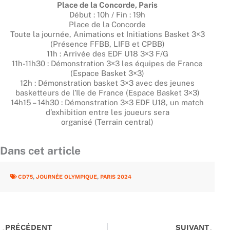
Place de la Concorde, Paris
Début : 10h / Fin : 19h
Place de la Concorde
Toute la journée, Animations et Initiations Basket 3×3
(Présence FFBB, LIFB et CPBB)
11h : Arrivée des EDF U18 3×3 F/G
11h-11h30 : Démonstration 3×3 les équipes de France
(Espace Basket 3×3)
12h : Démonstration basket 3×3 avec des jeunes
basketteurs de l’Ile de France (Espace Basket 3×3)
14h15 – 14h30 : Démonstration 3×3 EDF U18, un match
d’exhibition entre les joueurs sera
organisé (Terrain central)
Dans cet article
CD75
,
JOURNÉE OLYMPIQUE
,
PARIS 2024
Précédent
Suiv
PRÉCÉDENT
SUIVANT