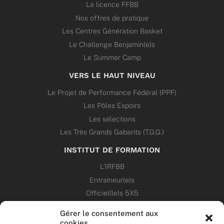
La licence FFBB
Nos offres de pratique
Les Centres Génération Basket
Le Challenge Benjamin(e)s
Le Summer Camp
VERS LE HAUT NIVEAU
Le Projet de Performance Fédéral (PPF)
Les Pôles Espoirs
Les sélections
Les Très Grands Gabarits (T.G.G.)
INSTITUT DE FORMATION
L’IRFBB
Entraîneur(e)s
Officiel(le)s 5X5
Dirigeant(e)s
Gérer le consentement aux
cookies