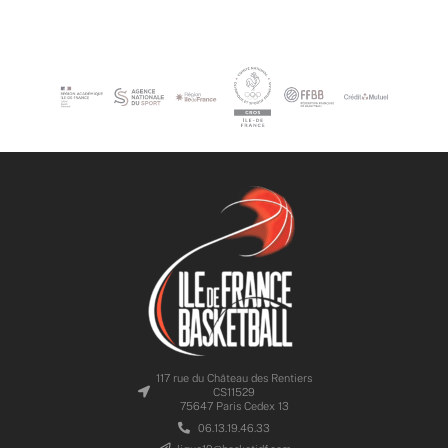
117 rue du Château des Rentiers
CS11529
75647 Paris Cedex 13
06.13.19.46.33