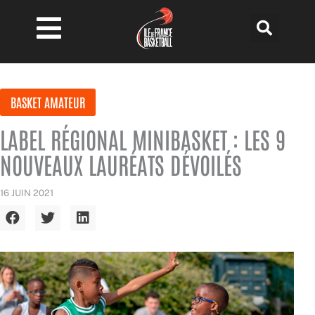
Aller
au
contenu
BASKET AMATEUR
LABEL RÉGIONAL MINIBASKET : LES 9
NOUVEAUX LAURÉATS DÉVOILÉS
16 JUIN 2021