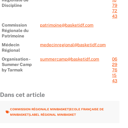
Discipline
79
72
43
Commission
patrimoine@basketidf.com
Régionale du
Patrimoine
Médecin
medecinregional@basketidf.com
Régional
Organisation -
summercamp@basketidf.com
06
Summer Camp
29
by Tarmak
76
15
43
Dans cet article
COMMISSION RÉGIONALE MINIBASKET|ECOLE FRANÇAISE DE
MINIBASKET|LABEL RÉGIONAL MINIBASKET
Précédent
Suiv