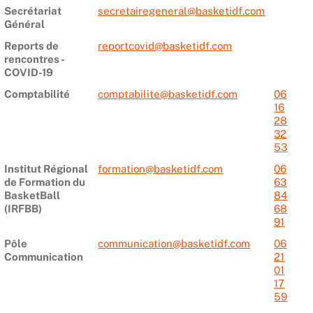
Secrétariat
secretairegeneral@basketidf.com
Général
Reports de
reportcovid@basketidf.com
rencontres -
COVID-19
Comptabilité
comptabilite@basketidf.com
06
16
28
32
53
Institut Régional
formation@basketidf.com
06
de Formation du
63
BasketBall
84
(IRFBB)
68
91
Pôle
communication@basketidf.com
06
Communication
21
01
17
59