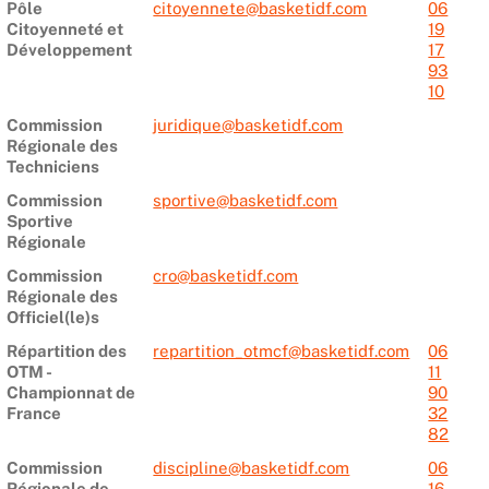
Pôle
citoyennete@basketidf.com
06
Citoyenneté et
19
Développement
17
93
10
Commission
juridique@basketidf.com
Régionale des
Techniciens
Commission
sportive@basketidf.com
Sportive
Régionale
Commission
cro@basketidf.com
Régionale des
Officiel(le)s
Répartition des
repartition_otmcf@basketidf.com
06
OTM -
11
Championnat de
90
France
32
82
Commission
discipline@basketidf.com
06
Régionale de
16