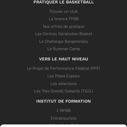
PRATIQUER LE BASKETBALL
Trouver un club
La licence FFBB
Nos offres de pratique
Les Centres Génération Basket
Le Challenge Benjamin(e)s
Le Summer Camp
VERS LE HAUT NIVEAU
Le Projet de Performance Fédéral (PPF)
Les Pôles Espoirs
Les sélections
Les Très Grands Gabarits (T.G.G.)
INSTITUT DE FORMATION
L’IRFBB
Entraîneur(e)s
Officiel(le)s 5X5