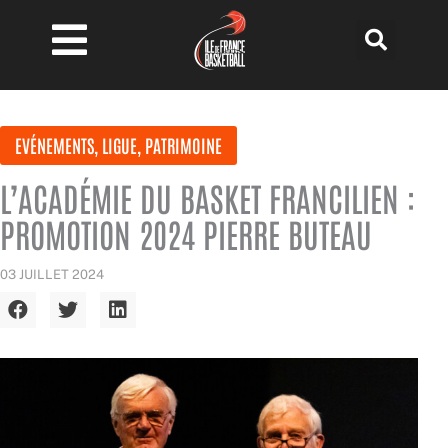
Aller
au
contenu
EVÉNEMENTS
,
LIGUE
,
PATRIMOINE
L’ACADÉMIE DU BASKET FRANCILIEN :
PROMOTION 2024 PIERRE BUTEAU
03 JUILLET 2024