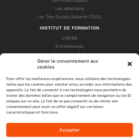
Les Pôles Espoirs
Les sélections
Les Très Grands Gabarits (T.G.G.)
INSTITUT DE FORMATION
L’IRFBB
Entraîneur(e)s
Officiel(le)s 5X5
Gérer le consentement aux
Dirigeant(e)s
cookies
PATRIMOINE
Pour offrir les meilleures expériences, nous utilisons des technologies
telles que les cookies pour stocker et/ou accéder aux informations des
appareils. Le fait de consentir à ces technologies nous permettra de
ANNONCES
traiter des données telles que le comportement de navigation ou les ID
uniques sur ce site. Le fait de ne pas consentir ou de retirer son
consentement peut avoir un effet négatif sur certaines
ÉVÉNEMENTS
caractéristiques et fonctions.
NOS RÉSEAUX SOCIAUX
Accepter