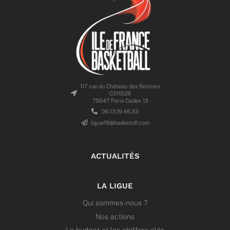
117 rue du Château des Rentiers
CS11529
75647 Paris Cedex 13
06.13.19.46.33
ligue19@basketidf.com
ACTUALITÉS
LA LIGUE
Qui sommes-nous ?
Nos actions