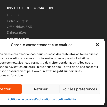
INSTITUT DE FORMATION
L’IRFBB
Entraîneur(e)s
Officiel(le)s 5X5
Dirigeant(e)s
PATRIMOINE
Gérer le consentement aux cookies
ANNONCES
les meilleures expériences, nous utilisons des technologies telles que les
ÉVÉNEMENTS
r stocker et/ou accéder aux informations des appareils. Le fait de
 ces technologies nous permettra de traiter des données telles que le
NOS RÉSEAUX SOCIAUX
 de navigation ou les ID uniques sur ce site. Le fait de ne pas consentir
er son consentement peut avoir un effet négatif sur certaines
F
T
I
Y
ques et fonctions.
a
w
n
o
c
i
s
u
e
t
t
t
cepter
Refuser
Voir les préférences
b
t
a
u
o
e
g
b
Politique de cookies
Déclaration de confidentialité
o
r
r
e
R
MENTIONS LÉGALES
DONNÉES PERSONNELLES