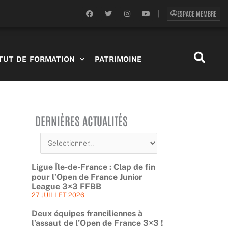
F
T
I
Y
ESPACE MEMBRE
|
a
w
n
o
c
i
s
u
e
t
t
t
b
t
a
u
o
e
g
b
o
r
r
e
ITUT DE FORMATION
PATRIMOINE
k
a
m
DERNIÈRES ACTUALITÉS
Ligue Île-de-France : Clap de fin
pour l’Open de France Junior
League 3×3 FFBB
27 JUILLET 2026
Deux équipes franciliennes à
l’assaut de l’Open de France 3×3 !