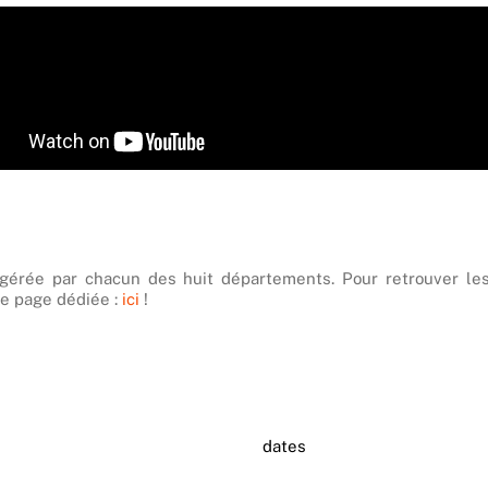
 gérée par chacun des huit départements. Pour retrouver le
re page dédiée :
ici
!
dates