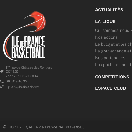
ACTUALITÉS
LA LIGUE
Qui sommes-nous 
Nos actions
Le budget et les ch
La gouvernance et l
Nos partenaires
Les publications et
117 rue du Château des Rentiers
CS11529
75647 Paris Cedex 13
COMPÉTITIONS
06.13.19.46.33
ligue19@basketidf.com
ESPACE CLUB
2022 - Ligue Ile de France de Basketball