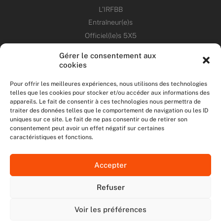
L’IRFBB
Entraîneur(e)s
Officiel(le)s 5X5
Dirigeant(e)s
Gérer le consentement aux
cookies
PATRIMOINE
Pour offrir les meilleures expériences, nous utilisons des technologies
telles que les cookies pour stocker et/ou accéder aux informations des
ANNONCES
appareils. Le fait de consentir à ces technologies nous permettra de
traiter des données telles que le comportement de navigation ou les ID
uniques sur ce site. Le fait de ne pas consentir ou de retirer son
ÉVÉNEMENTS
consentement peut avoir un effet négatif sur certaines
caractéristiques et fonctions.
NOS RÉSEAUX SOCIAUX
Accepter
F
T
I
Y
a
w
n
o
Refuser
c
i
s
u
NOUS CONTACTER
e
t
t
t
MENTIONS LÉGALES
b
t
a
u
Voir les préférences
DONNÉES PERSONNELLES
o
e
g
b