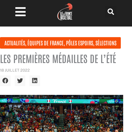
Aller
au
contenu
ACTUALITÉS
,
ÉQUIPES DE FRANCE
,
PÔLES ESPOIRS
,
SÉLECTIONS
LES PREMIÈRES MÉDAILLES DE L’ÉTÉ
18 JUILLET 2022