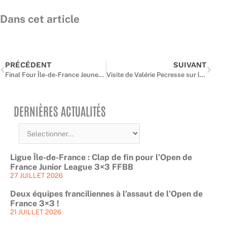
Dans cet article
Précédent
Suiv
PRÉCÉDENT
SUIVANT
Final Four Île-de-France Jeunes : L’élite régional connait désormais ses nouveaux champions
Visite de Valérie Pecresse sur le Summer Camp
DERNIÈRES ACTUALITÉS
Ligue Île-de-France : Clap de fin pour l’Open de
France Junior League 3×3 FFBB
27 JUILLET 2026
Deux équipes franciliennes à l’assaut de l’Open de
France 3×3 !
21 JUILLET 2026