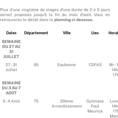
Plus d’une vingtaine de stages d’une durée de 2 à 5 jours
seront proposés jusqu’à la fin du mois d’août. Vous en
retrouverez le détail dans le
planning ci-dessous.
Dates
Département
Ville
Lieu
Horai
SEMAINE
DU 27 AU
31
JUILLET
27 - 31
95
Eaubonne
CDFAS
9h - 
Juillet
14h
17
SEMAINE
DU 3 AU 7
AOÛT
3 - 4 Août
75
20ème
Gymnase
Lund
Arrondissement
Paul
14h
Meurice
17
Mard