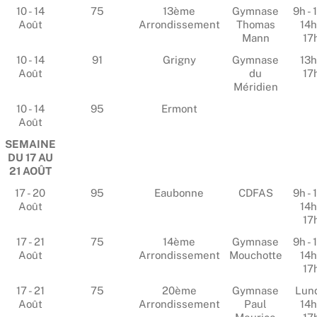
10 - 14
75
13ème
Gymnase
9h - 
Août
Arrondissement
Thomas
14h
Mann
17
10 - 14
91
Grigny
Gymnase
13h
Août
du
17
Méridien
10 - 14
95
Ermont
Août
SEMAINE
DU 17 AU
21 AOÛT
17 - 20
95
Eaubonne
CDFAS
9h - 
Août
14h
17
17 - 21
75
14ème
Gymnase
9h - 
Août
Arrondissement
Mouchotte
14h
17
17 - 21
75
20ème
Gymnase
Lund
Août
Arrondissement
Paul
14h