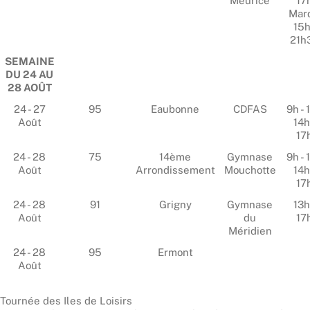
Meurice
17
Mard
15h
21h
SEMAINE
DU 24 AU
28 AOÛT
24 - 27
95
Eaubonne
CDFAS
9h - 
Août
14h
17
24 - 28
75
14ème
Gymnase
9h - 
Août
Arrondissement
Mouchotte
14h
17
24 - 28
91
Grigny
Gymnase
13h
Août
du
17
Méridien
24 - 28
95
Ermont
Août
Tournée des Iles de Loisirs