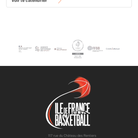
Voir le calendrier
117 rue du Château des Rentiers