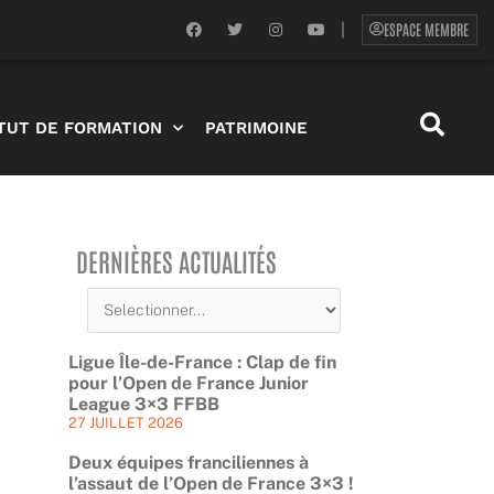
F
T
I
Y
ESPACE MEMBRE
|
a
w
n
o
c
i
s
u
e
t
t
t
b
t
a
u
o
e
g
b
o
r
r
e
ITUT DE FORMATION
PATRIMOINE
k
a
m
DERNIÈRES ACTUALITÉS
Ligue Île-de-France : Clap de fin
pour l’Open de France Junior
League 3×3 FFBB
27 JUILLET 2026
Deux équipes franciliennes à
l’assaut de l’Open de France 3×3 !