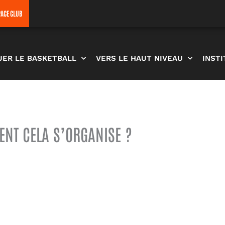
PACE CLUB
UER LE BASKETBALL
VERS LE HAUT NIVEAU
INST
ENT CELA S’ORGANISE ?