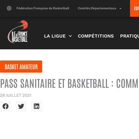
Aller
ES
au
Fédération Française de Basketball
Comités Départementaux
contenu
LA LIGUE
COMPÉTITIONS
PRATIQ
BASKET AMATEUR
PASS SANITAIRE ET BASKETBALL : COMM
28 JUILLET 2021