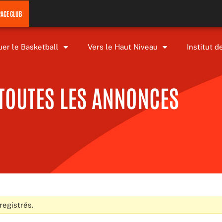
PACE CLUB
uer le Basketball
Vers le Haut Niveau
Institut d
TOUTES LES ANNONCES
registrés.