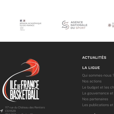
ACTUALITÉS
LA LIGUE
Qui sommes-nous 
Nos actions
Le budget et les ch
La gouvernance et l
Nos partenaires
Les publications et
117 rue du Château des Rentiers
CS11529