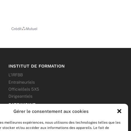
INSTITUT DE FORMATION
L’IRFBB
Entraîneur(e)s
Officiel(le)s 5X5
Dirigeant(e)s
PATRIMOINE
Gérer le consentement aux cookies
ANNONCES
les meilleures expériences, nous utilisons des technologies telles que les
ÉVÉNEMENTS
r stocker et/ou accéder aux informations des appareils. Le fait de