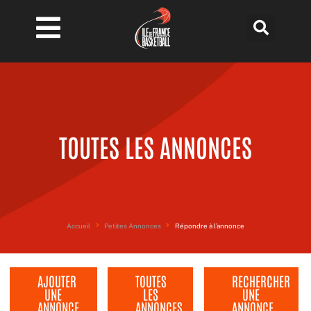
Aller
au
contenu
TOUTES LES ANNONCES
Accueil
Petites Annonces
Répondre à l’annonce
AJOUTER
TOUTES
RECHERCHER
UNE
LES
UNE
ANNONCE
ANNONCES
ANNONCE