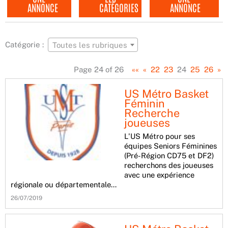
ANNONCE
CATÉGORIES
ANNONCE
Catégorie :
Toutes les rubriques
Page 24 of 26
««
«
22
23
24
25
26
»
US Métro Basket
Féminin
Recherche
joueuses
L'US Métro pour ses
équipes Seniors Féminines
(Pré-Région CD75 et DF2)
recherchons des joueuses
avec une expérience
régionale ou départementale…
26/07/2019