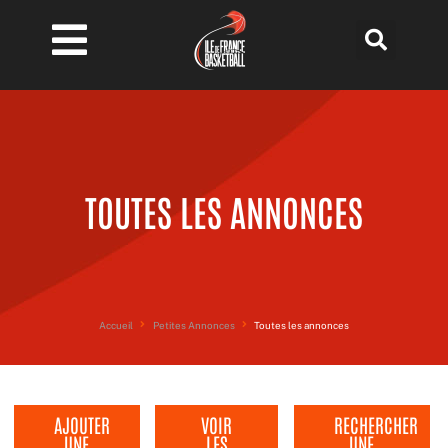
Aller
au
contenu
TOUTES LES ANNONCES
Accueil
Petites Annonces
Toutes les annonces
AJOUTER
VOIR
RECHERCHER
UNE
LES
UNE