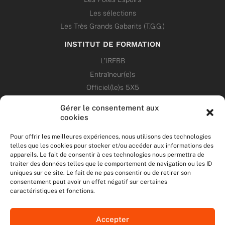
Les sélections
Les Très Grands Gabarits (T.G.G.)
INSTITUT DE FORMATION
L’IRFBB
Entraîneur(e)s
Officiel(le)s 5X5
Dirigeant(e)s
Gérer le consentement aux
cookies
PATRIMOINE
Pour offrir les meilleures expériences, nous utilisons des technologies
telles que les cookies pour stocker et/ou accéder aux informations des
ANNONCES
appareils. Le fait de consentir à ces technologies nous permettra de
traiter des données telles que le comportement de navigation ou les ID
uniques sur ce site. Le fait de ne pas consentir ou de retirer son
ÉVÉNEMENTS
consentement peut avoir un effet négatif sur certaines
caractéristiques et fonctions.
NOS RÉSEAUX SOCIAUX
Accepter