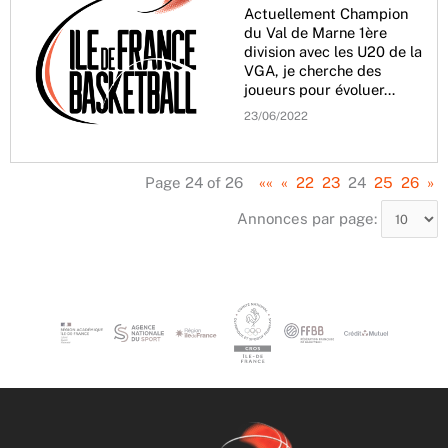
Actuellement Champion
du Val de Marne 1ère
division avec les U20 de la
VGA, je cherche des
joueurs pour évoluer…
23/06/2022
Page 24 of 26
««
«
22
23
24
25
26
»
Annonces par page: