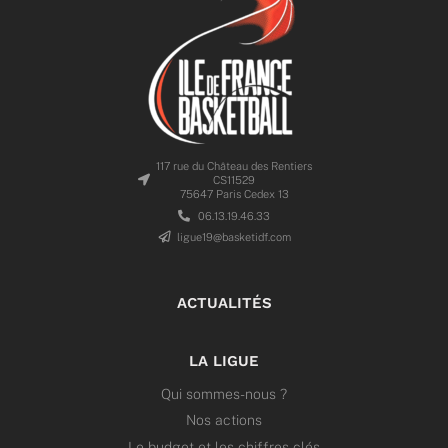
117 rue du Château des Rentiers
CS11529
75647 Paris Cedex 13
06.13.19.46.33
ligue19@basketidf.com
ACTUALITÉS
LA LIGUE
Qui sommes-nous ?
Nos actions
Le budget et les chiffres clés